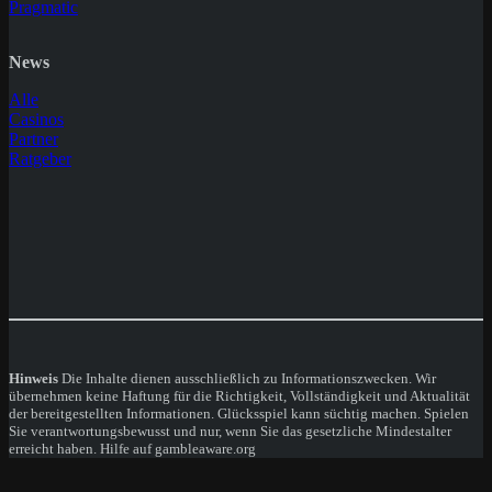
Pragmatic
News
Alle
Casinos
Partner
Ratgeber
Hinweis
Die Inhalte dienen ausschließlich zu Informationszwecken. Wir
übernehmen keine Haftung für die Richtigkeit, Vollständigkeit und Aktualität
der bereitgestellten Informationen. Glücksspiel kann süchtig machen. Spielen
Sie verantwortungsbewusst und nur, wenn Sie das gesetzliche Mindestalter
erreicht haben. Hilfe auf gambleaware.org