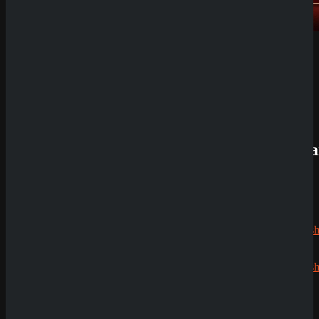
Review
QuickWin
Casino
Review
Betista
Casino
Review
Neueste
Kommenta
Alex
zu
Dazard
rami
zu
CryptoRus
Jens
zu
CryptoRush
200% bis
zu 2.500€
Silizi
zu