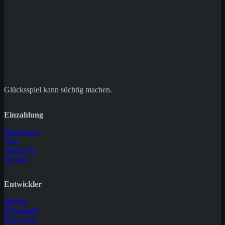
browser for the next time I comment.
Glücksspiel kann süchtig machen.
Einzahlung
Mastercard
Visa
Apple Pay
Paysafe
Entwickler
Merkur
Novomatic
Play'n Go