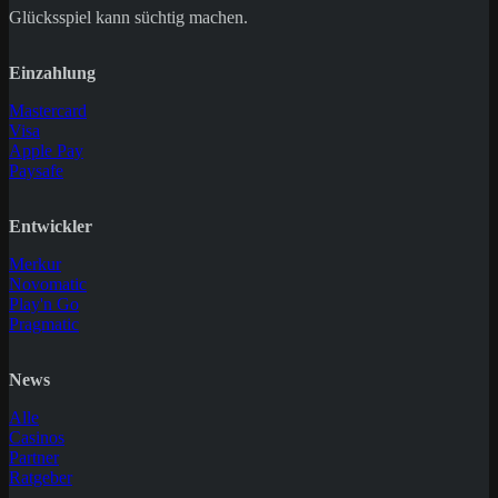
Glücksspiel kann süchtig machen.
Einzahlung
Mastercard
Visa
Apple Pay
Paysafe
Entwickler
Merkur
Novomatic
Play'n Go
Pragmatic
News
Alle
Casinos
Partner
Ratgeber