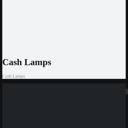
Jeton
CashtoCode
MiFinity
MuchBetter
Auszahlmethoden
Bank Überweisung
MasterCard
Visa
Skrill
Bitcoin
Cash Lamps
Cash Lamps
Suchen
Neue Casinos