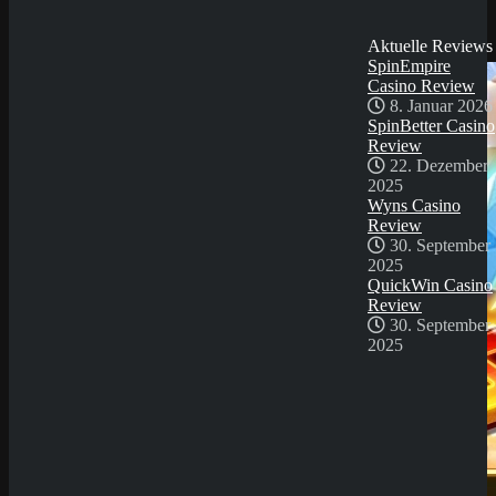
30. September
Sicher dir einen 100% Bonus bis 500€ und spiele
2025
Coin Craze PowerUp
Aktuelle Reviews
Try Our Featured Games
SpinEmpire
Casino Review
8. Januar 2026
SpinBetter Casino
Review
22. Dezember
2025
Wyns Casino
Review
30. September
2025
QuickWin Casino
Review
30. September
2025