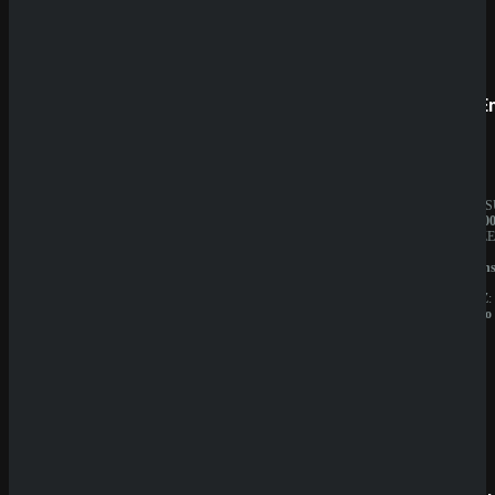
Prestige
SpinE
BESITZER:
JAHRES
Aurevia
10.000.0
IT
BESITZE
Group
GBL
LIZENZ:
Solution
Curacao
N.V.
LIZENZ:
Curacao