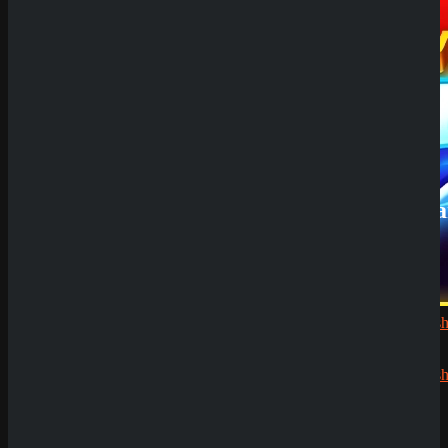
Review
QuickWin
Casino
Review
Betista
Casino
Review
Neueste
Kommenta
Alex
zu
Dazard
rami
zu
CryptoRus
Jens
zu
CryptoRush
200% bis
zu 2.500€
Silizi
zu