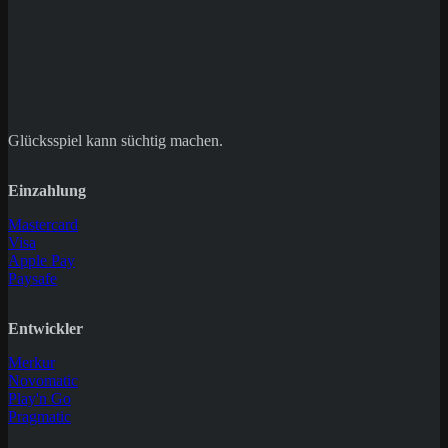
Glücksspiel kann süchtig machen.
Einzahlung
Mastercard
Visa
Apple Pay
Paysafe
Entwickler
Merkur
Novomatic
Play'n Go
Pragmatic