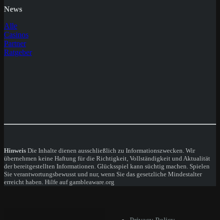
News
Alle
Casinos
Partner
Ratgeber
Hinweis
Die Inhalte dienen ausschließlich zu Informationszwecken. Wir
übernehmen keine Haftung für die Richtigkeit, Vollständigkeit und Aktualität
der bereitgestellten Informationen. Glücksspiel kann süchtig machen. Spielen
Sie verantwortungsbewusst und nur, wenn Sie das gesetzliche Mindestalter
erreicht haben. Hilfe auf gambleaware.org
© Copyright 2024