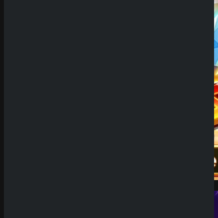
Demo Spiel