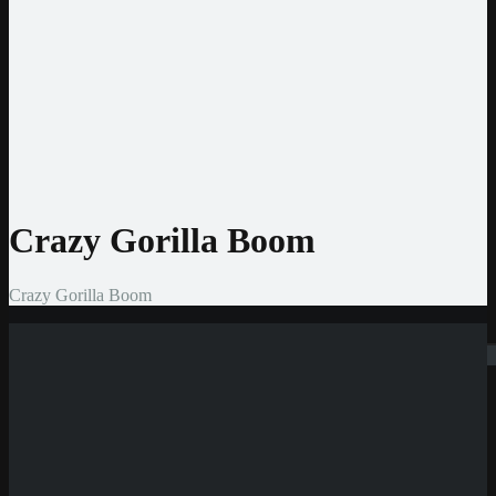
Jeton
CashtoCode
MiFinity
MuchBetter
Auszahlmethoden
Bank Überweisung
MasterCard
Visa
Skrill
Bitcoin
Crazy Gorilla Boom
Crazy Gorilla Boom
Suchen
Neue Casinos