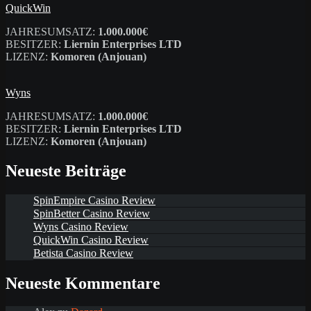
QuickWin
JAHRESUMSATZ:
1.000.000€
BESITZER:
Liernin Enterprises LTD
LIZENZ:
Komoren (Anjouan)
Wyns
JAHRESUMSATZ:
1.000.000€
BESITZER:
Liernin Enterprises LTD
LIZENZ:
Komoren (Anjouan)
Neueste Beiträge
SpinEmpire Casino Review
SpinBetter Casino Review
Wyns Casino Review
QuickWin Casino Review
Betista Casino Review
Neueste Kommentare