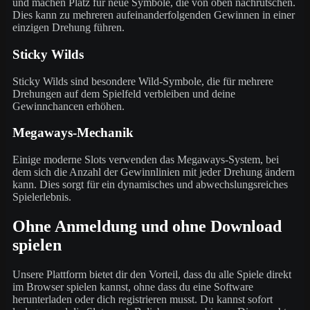
und machen Platz für neue Symbole, die von oben nachrutschen.
Dies kann zu mehreren aufeinanderfolgenden Gewinnen in einer
einzigen Drehung führen.
Sticky Wilds
Sticky Wilds sind besondere Wild-Symbole, die für mehrere
Drehungen auf dem Spielfeld verbleiben und deine
Gewinnchancen erhöhen.
Megaways-Mechanik
Einige moderne Slots verwenden das Megaways-System, bei
dem sich die Anzahl der Gewinnlinien mit jeder Drehung ändern
kann. Dies sorgt für ein dynamisches und abwechslungsreiches
Spielerlebnis.
Ohne Anmeldung und ohne Download
spielen
Unsere Plattform bietet dir den Vorteil, dass du alle Spiele direkt
im Browser spielen kannst, ohne dass du eine Software
herunterladen oder dich registrieren musst. Du kannst sofort