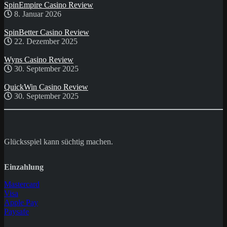
SpinEmpire Casino Review
8. Januar 2026
SpinBetter Casino Review
22. Dezember 2025
Wyns Casino Review
30. September 2025
QuickWin Casino Review
30. September 2025
Glücksspiel kann süchtig machen.
Einzahlung
Mastercard
Visa
Apple Pay
Paysafe