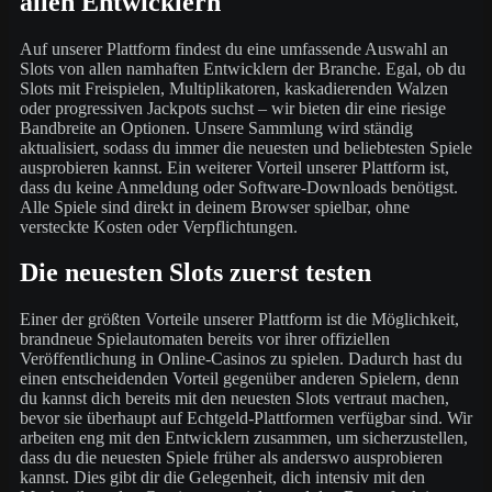
allen Entwicklern
Auf unserer Plattform findest du eine umfassende Auswahl an
Slots von allen namhaften Entwicklern der Branche. Egal, ob du
Slots mit Freispielen, Multiplikatoren, kaskadierenden Walzen
oder progressiven Jackpots suchst – wir bieten dir eine riesige
Bandbreite an Optionen. Unsere Sammlung wird ständig
aktualisiert, sodass du immer die neuesten und beliebtesten Spiele
ausprobieren kannst. Ein weiterer Vorteil unserer Plattform ist,
dass du keine Anmeldung oder Software-Downloads benötigst.
Alle Spiele sind direkt in deinem Browser spielbar, ohne
versteckte Kosten oder Verpflichtungen.
Die neuesten Slots zuerst testen
Einer der größten Vorteile unserer Plattform ist die Möglichkeit,
brandneue Spielautomaten bereits vor ihrer offiziellen
Veröffentlichung in Online-Casinos zu spielen. Dadurch hast du
einen entscheidenden Vorteil gegenüber anderen Spielern, denn
du kannst dich bereits mit den neuesten Slots vertraut machen,
bevor sie überhaupt auf Echtgeld-Plattformen verfügbar sind. Wir
arbeiten eng mit den Entwicklern zusammen, um sicherzustellen,
dass du die neuesten Spiele früher als anderswo ausprobieren
kannst. Dies gibt dir die Gelegenheit, dich intensiv mit den