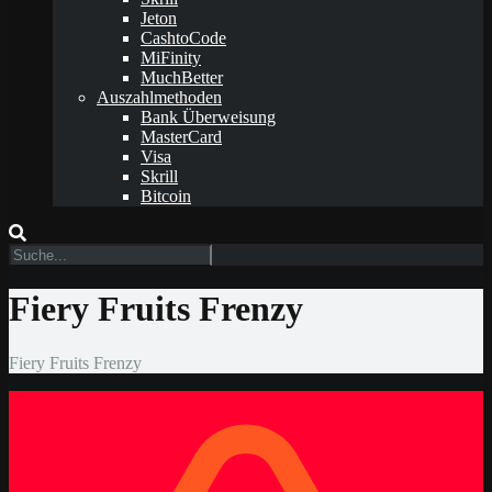
Jeton
CashtoCode
MiFinity
MuchBetter
Auszahlmethoden
Bank Überweisung
MasterCard
Visa
Skrill
Bitcoin
Fiery Fruits Frenzy
Fiery Fruits Frenzy