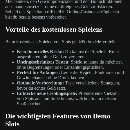
Mechaniken, den Gewinnpotenzialen und den Bonusfunktionen
auseinanderzusetzen, ohne dafür eigenes Geld zu riskieren.
Sobald das Spiel dann offiziell in Online-Casinos verfügbar ist,
bist du bereits bestens vorbereitet.
Vorteile des kostenlosen Spielens
Beim kostenlosen Spielen von Slots genießt du viele Vorteile:
Kein finanzielles Risiko:
Du kannst die Spiele in Ruhe
ausprobieren, ohne Geld zu verlieren.
Uneingeschränktes Testen:
Spiele so lange du möchtest,
ohne Begrenzungen oder Einzahlungspflichten.
Perfekt für Anfänger:
Lerne die Regeln, Funktionen und
Gewinnchancen ohne Druck kennen.
Optimale Vorbereitung:
Teste verschiedene Strategien,
bevor du echtes Geld setzt.
Entdecke neue Lieblingsspiele:
Probiere eine Vielzahl
von Slots aus und finde heraus, welche dir am meisten
Spaß machen.
Die wichtigsten Features von Demo
Slots