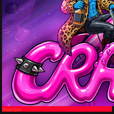
Demo Spiel