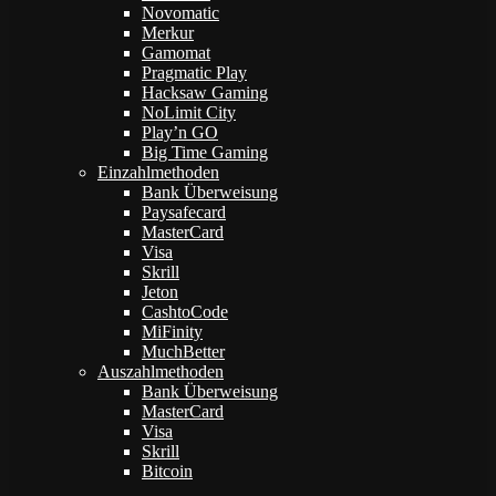
Novomatic
Merkur
Gamomat
Pragmatic Play
Hacksaw Gaming
NoLimit City
Play’n GO
Big Time Gaming
Einzahlmethoden
Bank Überweisung
Paysafecard
MasterCard
Visa
Skrill
Jeton
CashtoCode
MiFinity
MuchBetter
Auszahlmethoden
Bank Überweisung
MasterCard
Visa
Skrill
Bitcoin