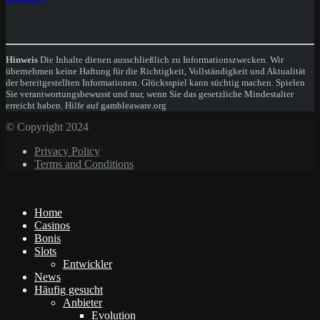
Hinweis
Die Inhalte dienen ausschließlich zu Informationszwecken. Wir
übernehmen keine Haftung für die Richtigkeit, Vollständigkeit und Aktualität
der bereitgestellten Informationen. Glücksspiel kann süchtig machen. Spielen
Sie verantwortungsbewusst und nur, wenn Sie das gesetzliche Mindestalter
erreicht haben. Hilfe auf gambleaware.org
© Copyright 2024
Privacy Policy
Terms and Conditions
Home
Casinos
Bonis
Slots
Entwickler
News
Häufig gesucht
Anbieter
Evolution