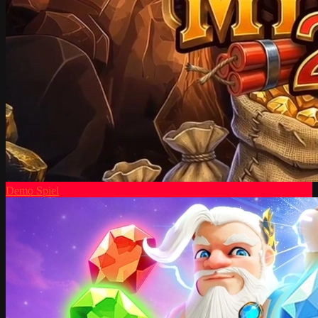
Demo Spiel