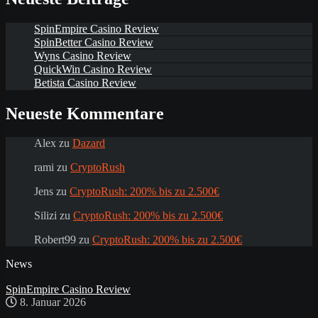
SpinEmpire Casino Review
SpinBetter Casino Review
Wyns Casino Review
QuickWin Casino Review
Betista Casino Review
Neueste Kommentare
Alex
zu
Dazard
rami
zu
CryptoRush
Jens
zu
CryptoRush: 200% bis zu 2.500€
Silizi
zu
CryptoRush: 200% bis zu 2.500€
Robert99
zu
CryptoRush: 200% bis zu 2.500€
News
SpinEmpire Casino Review
8. Januar 2026