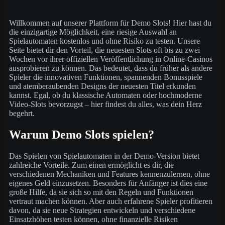
Willkommen auf unserer Plattform für Demo Slots! Hier hast du
die einzigartige Möglichkeit, eine riesige Auswahl an
Spielautomaten kostenlos und ohne Risiko zu testen. Unsere
Seite bietet dir den Vorteil, die neuesten Slots oft bis zu zwei
Wochen vor ihrer offiziellen Veröffentlichung in Online-Casinos
ausprobieren zu können. Das bedeutet, dass du früher als andere
Spieler die innovativen Funktionen, spannenden Bonusspiele
und atemberaubenden Designs der neuesten Titel erkunden
kannst. Egal, ob du klassische Automaten oder hochmoderne
Video-Slots bevorzugst – hier findest du alles, was dein Herz
begehrt.
Warum Demo Slots spielen?
Das Spielen von Spielautomaten in der Demo-Version bietet
zahlreiche Vorteile. Zum einen ermöglicht es dir, die
verschiedenen Mechaniken und Features kennenzulernen, ohne
eigenes Geld einzusetzen. Besonders für Anfänger ist dies eine
große Hilfe, da sie sich so mit den Regeln und Funktionen
vertraut machen können. Aber auch erfahrene Spieler profitieren
davon, da sie neue Strategien entwickeln und verschiedene
Einsatzhöhen testen können, ohne finanzielle Risiken