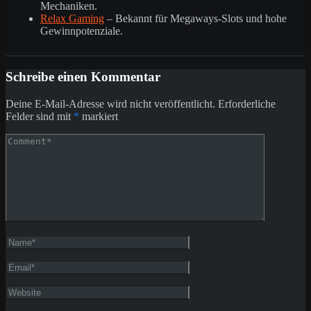
Mechaniken.
Relax Gaming
– Bekannt für Megaways-Slots und hohe
Gewinnpotenziale.
Schreibe einen Kommentar
Deine E-Mail-Adresse wird nicht veröffentlicht.
Erforderliche
Felder sind mit
*
markiert