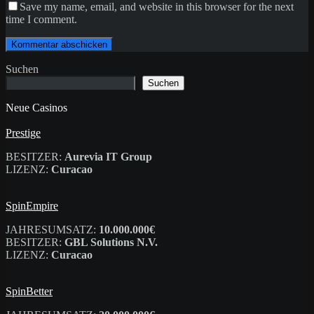
Save my name, email, and website in this browser for the next
time I comment.
Suchen
Suchen
Neue Casinos
Prestige
BESITZER:
Aurevia IT Group
LIZENZ:
Curacao
SpinEmpire
JAHRESUMSATZ:
10.000.000€
BESITZER:
GBL Solutions N.V.
LIZENZ:
Curacao
SpinBetter