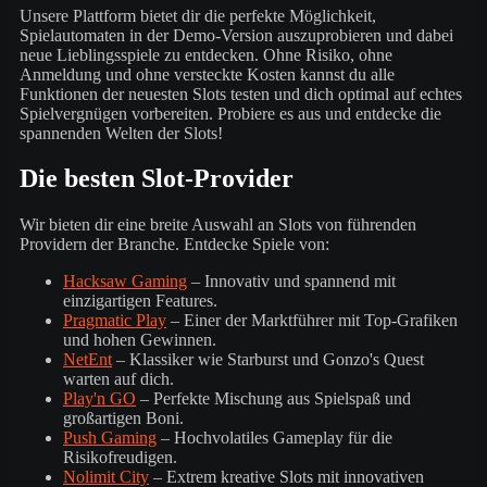
Unsere Plattform bietet dir die perfekte Möglichkeit,
Spielautomaten in der Demo-Version auszuprobieren und dabei
neue Lieblingsspiele zu entdecken. Ohne Risiko, ohne
Anmeldung und ohne versteckte Kosten kannst du alle
Funktionen der neuesten Slots testen und dich optimal auf echtes
Spielvergnügen vorbereiten. Probiere es aus und entdecke die
spannenden Welten der Slots!
Die besten Slot-Provider
Wir bieten dir eine breite Auswahl an Slots von führenden
Providern der Branche. Entdecke Spiele von:
Hacksaw Gaming
– Innovativ und spannend mit
einzigartigen Features.
Pragmatic Play
– Einer der Marktführer mit Top-Grafiken
und hohen Gewinnen.
NetEnt
– Klassiker wie Starburst und Gonzo's Quest
warten auf dich.
Play'n GO
– Perfekte Mischung aus Spielspaß und
großartigen Boni.
Push Gaming
– Hochvolatiles Gameplay für die
Risikofreudigen.
Nolimit City
– Extrem kreative Slots mit innovativen