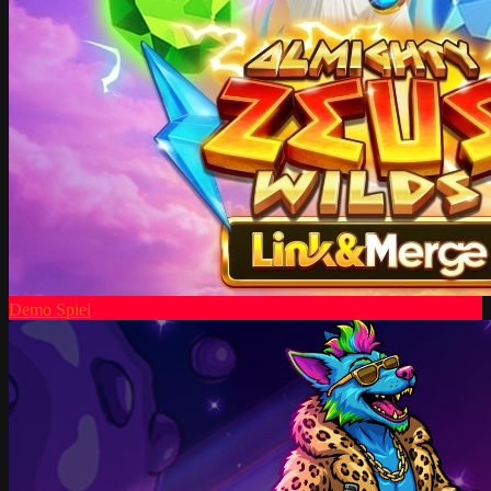
Demo Spiel