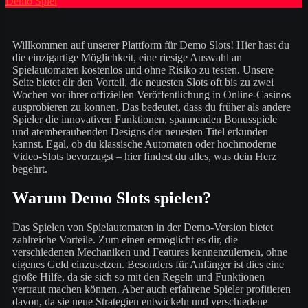
Demo Spiel
Willkommen auf unserer Plattform für Demo Slots! Hier hast du
die einzigartige Möglichkeit, eine riesige Auswahl an
Spielautomaten kostenlos und ohne Risiko zu testen. Unsere
Seite bietet dir den Vorteil, die neuesten Slots oft bis zu zwei
Wochen vor ihrer offiziellen Veröffentlichung in Online-Casinos
ausprobieren zu können. Das bedeutet, dass du früher als andere
Spieler die innovativen Funktionen, spannenden Bonusspiele
und atemberaubenden Designs der neuesten Titel erkunden
kannst. Egal, ob du klassische Automaten oder hochmoderne
Video-Slots bevorzugst – hier findest du alles, was dein Herz
begehrt.
Warum Demo Slots spielen?
Das Spielen von Spielautomaten in der Demo-Version bietet
zahlreiche Vorteile. Zum einen ermöglicht es dir, die
verschiedenen Mechaniken und Features kennenzulernen, ohne
eigenes Geld einzusetzen. Besonders für Anfänger ist dies eine
große Hilfe, da sie sich so mit den Regeln und Funktionen
vertraut machen können. Aber auch erfahrene Spieler profitieren
davon, da sie neue Strategien entwickeln und verschiedene