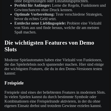
ohne Begrenzungen oder Einzahlungspflichten.
Perfekt für Anfänger:
Lerne die Regeln, Funktionen und
Gewinnchancen ohne Druck kennen.
Optimale Vorbereitung:
Teste verschiedene Strategien,
bevor du echtes Geld setzt.
Entdecke neue Lieblingsspiele:
Probiere eine Vielzahl
von Slots aus und finde heraus, welche dir am meisten
Spaß machen.
Die wichtigsten Features von Demo
Slots
Moderne Spielautomaten haben eine Vielzahl von Funktionen,
die das Spielerlebnis noch spannender machen. Hier sind einige
der wichtigsten Features, die du in den Demo-Versionen testen
kannst:
Freispiele
Freispiele sind eines der beliebtesten Features in modernen Slots.
In vielen Spielen kannst du durch bestimmte Symbole oder
Kombinationen eine Freispielrunde aktivieren, in der du ohne
eigenen Einsatz drehst und trotzdem Gewinne erzielen kannst.