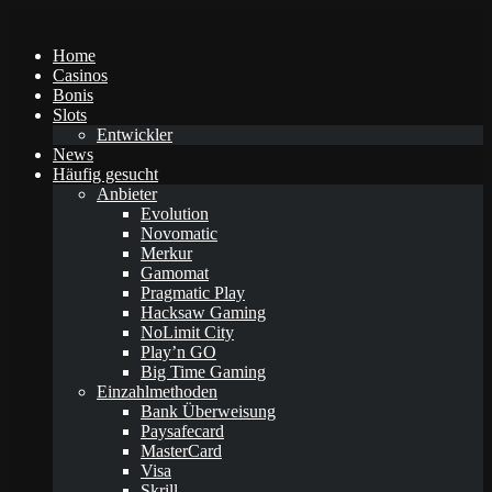
Home
Casinos
Bonis
Slots
Entwickler
News
Häufig gesucht
Anbieter
Evolution
Novomatic
Merkur
Gamomat
Pragmatic Play
Hacksaw Gaming
NoLimit City
Play’n GO
Big Time Gaming
Einzahlmethoden
Bank Überweisung
Paysafecard
MasterCard
Visa
Skrill