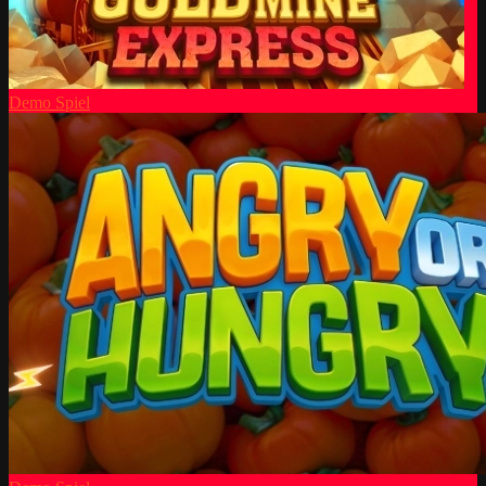
Demo Spiel