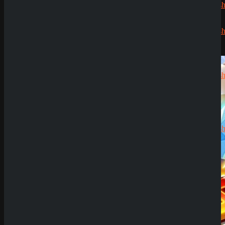
CryptoRus
Jens
zu
Submit
CryptoRush
Sicher dir einen 100% Bonus bis 500€ und spiele
200% bis
Mr. Oinkster's Hold and Win 10,000
zu 2.500€
Try Our Featured Games
Silizi
zu
CryptoRush
200% bis
zu 2.500€
Robert99
zu
CryptoRush
200% bis
zu 2.500€
News
SpinEmpire Casino
Review
8. Januar 2026
SpinBetter Casino
Review
22. Dezember