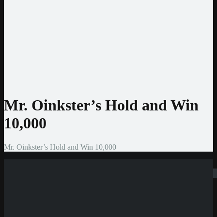
Jeton
CashtoCode
MiFinity
MuchBetter
Auszahlmethoden
Bank Überweisung
MasterCard
Visa
Skrill
Bitcoin
Mr. Oinkster’s Hold and Win
10,000
Mr. Oinkster’s Hold and Win 10,000
Suchen
Neue Casinos