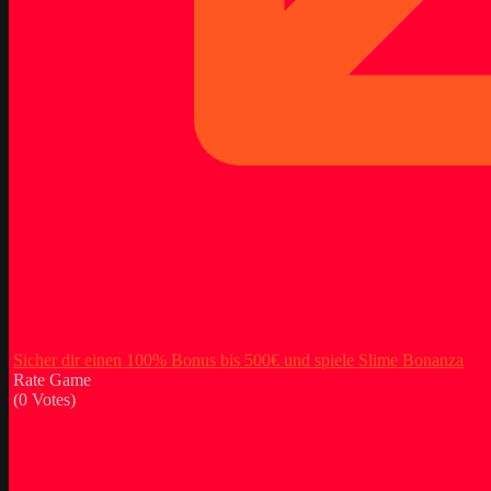
Sicher dir einen 100% Bonus bis 500€ und spiele Slime Bonanza
Rate Game
(
0
Votes)