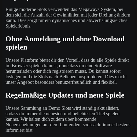
Einige moderne Slots verwenden das Megaways-System, bei
dem sich die Anzahl der Gewinnlinien mit jeder Drehung ändern
kann. Dies sorgt für ein dynamisches und abwechslungsreiches
Spielerlebnis.
Ohne Anmeldung und ohne Download
spielen
Unsere Plattform bietet dir den Vorteil, dass du alle Spiele direkt
im Browser spielen kannst, ohne dass du eine Software
herunterladen oder dich registrieren musst. Du kannst sofort
loslegen und die Slots nach Belieben ausprobieren. Dies macht
unser Angebot besonders benutzerfreundlich und flexibel.
Regelmäßige Updates und neue Spiele
Unsere Sammlung an Demo Slots wird ständig aktualisiert,
sodass du immer die neuesten und beliebtesten Titel spielen
kannst. Wir halten dich zudem über kommende
Neuerscheinungen auf dem Laufenden, sodass du immer bestens
informiert bist.