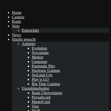
Home
Casinos
Bonis
Slots
Entwickler
News
Häufig gesucht
Anbieter
Evolution
Novomatic
Merkur
Gamomat
Pragmatic Play
Hacksaw Gaming
NoLimit City
Play’n GO
Big Time Gaming
Einzahlmethoden
Bank Überweisung
Paysafecard
MasterCard
Visa
Skrill