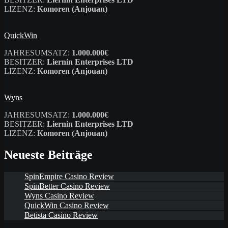
LIZENZ:
Komoren (Anjouan)
QuickWin
JAHRESUMSATZ:
1.000.000€
BESITZER:
Liernin Enterprises LTD
LIZENZ:
Komoren (Anjouan)
Wyns
JAHRESUMSATZ:
1.000.000€
BESITZER:
Liernin Enterprises LTD
LIZENZ:
Komoren (Anjouan)
Neueste Beiträge
SpinEmpire Casino Review
SpinBetter Casino Review
Wyns Casino Review
QuickWin Casino Review
Betista Casino Review