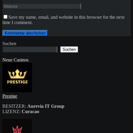
Save my name, email, and website in this browser for the next
time I comment.
Suchen
Suchen
Neue Casinos
Prestige
BESITZER:
Aurevia IT Group
LIZENZ:
Curacao