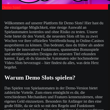
Demo Spiel
Willkommen auf unserer Plattform für Demo Slots! Hier hast du
die einzigartige Möglichkeit, eine riesige Auswahl an
Spielautomaten kostenlos und ohne Risiko zu testen. Unsere
Seite bietet dir den Vorteil, die neuesten Slots oft bis zu zwei
Wochen vor ihrer offiziellen Veröffentlichung in Online-Casinos
ausprobieren zu können. Das bedeutet, dass du früher als andere
Spieler die innovativen Funktionen, spannenden Bonusspiele
und atemberaubenden Designs der neuesten Titel erkunden
kannst. Egal, ob du klassische Automaten oder hochmoderne
Video-Slots bevorzugst – hier findest du alles, was dein Herz
begehrt.
Warum Demo Slots spielen?
Das Spielen von Spielautomaten in der Demo-Version bietet
zahlreiche Vorteile. Zum einen ermöglicht es dir, die
verschiedenen Mechaniken und Features kennenzulernen, ohne
eigenes Geld einzusetzen. Besonders für Anfänger ist dies eine
große Hilfe, da sie sich so mit den Regeln und Funktionen