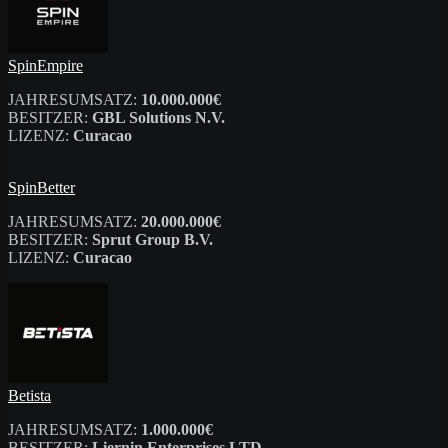
SpinEmpire
JAHRESUMSATZ:
10.000.000€
BESITZER:
GBL Solutions N.V.
LIZENZ:
Curacao
SpinBetter
JAHRESUMSATZ:
20.000.000€
BESITZER:
Sprut Group B.V.
LIZENZ:
Curacao
Betista
JAHRESUMSATZ:
1.000.000€
BESITZER:
Liernin Enterprises LTD