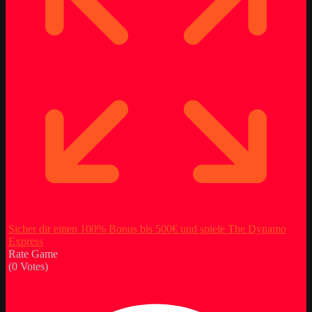
Sicher dir einen 100% Bonus bis 500€ und spiele The Dynamo
Express
Rate Game
(
0
Votes)