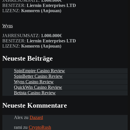
JAHRESUMSATZ:
1.000.000€
BESITZER:
Liernin Enterprises LTD
LIZENZ:
Komoren (Anjouan)
Wyns
JAHRESUMSATZ:
1.000.000€
BESITZER:
Liernin Enterprises LTD
LIZENZ:
Komoren (Anjouan)
Neueste Beiträge
SpinEmpire Casino Review
SpinBetter Casino Review
Wyns Casino Review
QuickWin Casino Review
Betista Casino Review
Neueste Kommentare
Alex
zu
Dazard
rami
zu
CryptoRush