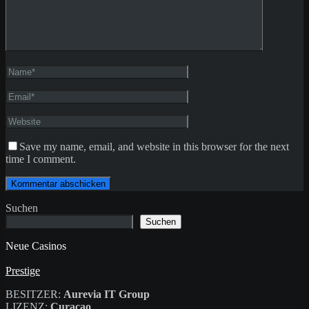
Save my name, email, and website in this browser for the next
time I comment.
Suchen
Suchen
Neue Casinos
Prestige
BESITZER:
Aurevia IT Group
LIZENZ:
Curacao