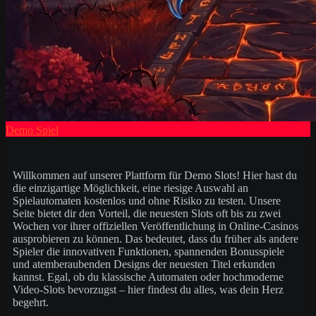
Demo Spiel
Willkommen auf unserer Plattform für Demo Slots! Hier hast du
die einzigartige Möglichkeit, eine riesige Auswahl an
Spielautomaten kostenlos und ohne Risiko zu testen. Unsere
Seite bietet dir den Vorteil, die neuesten Slots oft bis zu zwei
Wochen vor ihrer offiziellen Veröffentlichung in Online-Casinos
ausprobieren zu können. Das bedeutet, dass du früher als andere
Spieler die innovativen Funktionen, spannenden Bonusspiele
und atemberaubenden Designs der neuesten Titel erkunden
kannst. Egal, ob du klassische Automaten oder hochmoderne
Video-Slots bevorzugst – hier findest du alles, was dein Herz
begehrt.