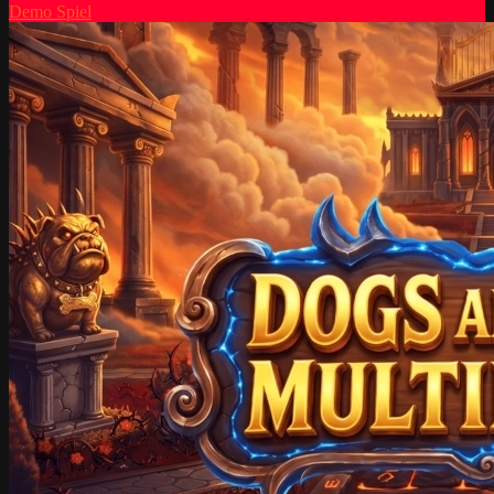
Demo Spiel