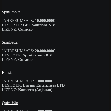
SpinEmpire
JAHRESUMSATZ:
10.000.000€
BESITZER:
GBL Solutions N.V.
LIZENZ:
Curacao
SpinBetter
JAHRESUMSATZ:
20.000.000€
BESITZER:
Sprut Group B.V.
LIZENZ:
Curacao
Betista
JAHRESUMSATZ:
1.000.000€
BESITZER:
Liernin Enterprises LTD
LIZENZ:
Komoren (Anjouan)
QuickWin