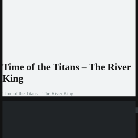
Jeton
CashtoCode
MiFinity
MuchBetter
Auszahlmethoden
Bank Überweisung
MasterCard
Visa
Skrill
Bitcoin
Time of the Titans – The River
King
Time of the Titans – The River King
Suchen
Neue Casinos