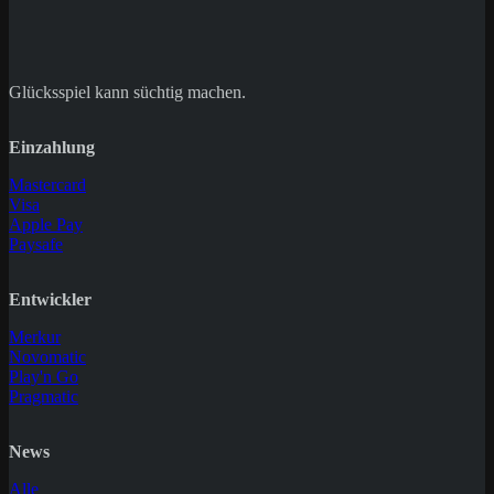
Glücksspiel kann süchtig machen.
Einzahlung
Mastercard
Visa
Apple Pay
Paysafe
Entwickler
Merkur
Novomatic
Play'n Go
Pragmatic
News
Alle