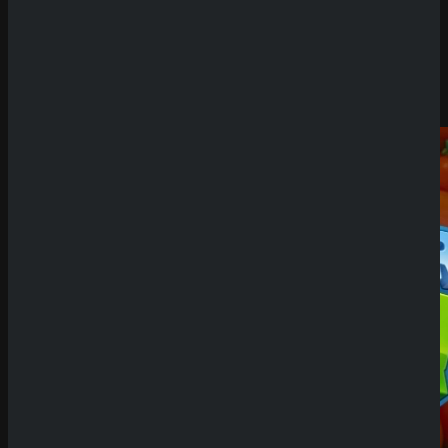
Demo Spiel