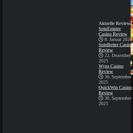
QuickWin Casino
Review
30. September
2025
Aktuelle Reviews
SpinEmpire
Casino Review
8. Januar 2026
SpinBetter Casino
Review
22. Dezember
2025
Wyns Casino
Review
30. September
Demo Spiel
2025
QuickWin Casino
Review
30. September
2025