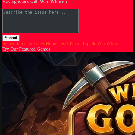
Having issues with
War Whore
?
Submit
Sicher dir einen 100% Bonus bis 500€ und spiele War Whore
Try Our Featured Games