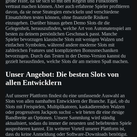
große Hilfe, da sie sich so mit den Regeln und Funktionen
vertraut machen können. Aber auch erfahrene Spieler profitieren
davon, da sie neue Strategien entwickeln und verschiedene
Einsatzhöhen testen können, ohne finanzielle Risiken
einzugehen. Darüber hinaus geben Demo Slots dir die
Gelegenheit, herauszufinden, welche Art von Automatenspiel am
besten zu deinem persönlichen Geschmack passt. Manche
Spieler bevorzugen klassische Slots mit wenigen Walzen und
einfachen Symbolen, während andere moderne Slots mit
zahlreichen Features und komplizierten Bonusmechaniken
bevorzugen. Durch das Testen in der Demo-Version kannst du
gezielt herausfinden, welche Slots dir am meisten Spaß machen.
Unser Angebot: Die besten Slots von
allen Entwicklern
Auf unserer Plattform findest du eine umfassende Auswahl an
Slots von allen namhaften Entwicklern der Branche. Egal, ob du
Slots mit Freispielen, Multiplikatoren, kaskadierenden Walzen
oder progressiven Jackpots suchst – wir bieten dir eine riesige
Bandbreite an Optionen. Unsere Sammlung wird ständig
aktualisiert, sodass du immer die neuesten und beliebtesten Spiele
ausprobieren kannst. Ein weiterer Vorteil unserer Plattform ist,
dass du keine Anmeldung oder Software-Downloads benötigst.