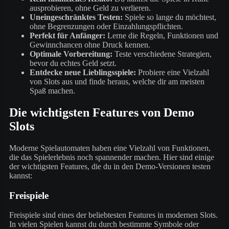
ausprobieren, ohne Geld zu verlieren.
Uneingeschränktes Testen:
Spiele so lange du möchtest,
ohne Begrenzungen oder Einzahlungspflichten.
Perfekt für Anfänger:
Lerne die Regeln, Funktionen und
Gewinnchancen ohne Druck kennen.
Optimale Vorbereitung:
Teste verschiedene Strategien,
bevor du echtes Geld setzt.
Entdecke neue Lieblingsspiele:
Probiere eine Vielzahl
von Slots aus und finde heraus, welche dir am meisten
Spaß machen.
Die wichtigsten Features von Demo
Slots
Moderne Spielautomaten haben eine Vielzahl von Funktionen,
die das Spielerlebnis noch spannender machen. Hier sind einige
der wichtigsten Features, die du in den Demo-Versionen testen
kannst:
Freispiele
Freispiele sind eines der beliebtesten Features in modernen Slots.
In vielen Spielen kannst du durch bestimmte Symbole oder