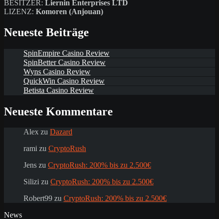
BESITZER:
Liernin Enterprises LTD
LIZENZ:
Komoren (Anjouan)
Neueste Beiträge
SpinEmpire Casino Review
SpinBetter Casino Review
Wyns Casino Review
QuickWin Casino Review
Betista Casino Review
Neueste Kommentare
Alex
zu
Dazard
rami
zu
CryptoRush
Jens
zu
CryptoRush: 200% bis zu 2.500€
Silizi
zu
CryptoRush: 200% bis zu 2.500€
Robert99
zu
CryptoRush: 200% bis zu 2.500€
News