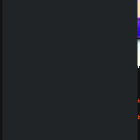
Review
QuickWin
Casino
Review
Betista
Casino
Review
Neueste
Kommenta
Alex
zu
Dazard
rami
zu
CryptoRus
Jens
zu
CryptoRush
200% bis
zu 2.500€
Silizi
zu