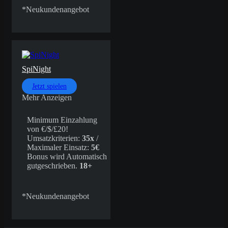
*Neukundenangebot
SpiNight
Jetzt spielen
Mehr Anzeigen
Minimum Einzahlung
von €/$/£20!
Umsatzkriterien:
35x
/
Maximaler Einsatz:
5€
Bonus wird Automatisch
gutgeschrieben.
18+
*Neukundenangebot