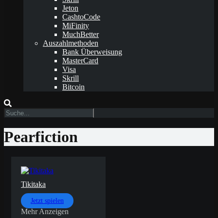
Jeton
CashtoCode
MiFinity
MuchBetter
Auszahlmethoden
Bank Überweisung
MasterCard
Visa
Skrill
Bitcoin
Pearfiction
Tikitaka
Jetzt spielen
Mehr Anzeigen