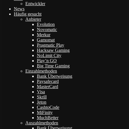
Entwickler
News
Häufig gesucht
Anbieter
Evolution
Novomatic
Merkur
Gamomat
Pragmatic Play
Hacksaw Gaming
NoLimit City
Play’n GO
Big Time Gaming
Einzahlmethoden
Bank Überweisung
Paysafecard
MasterCard
Visa
Skrill
Jeton
CashtoCode
MiFinity
MuchBetter
Auszahlmethoden
Bank Überweisung