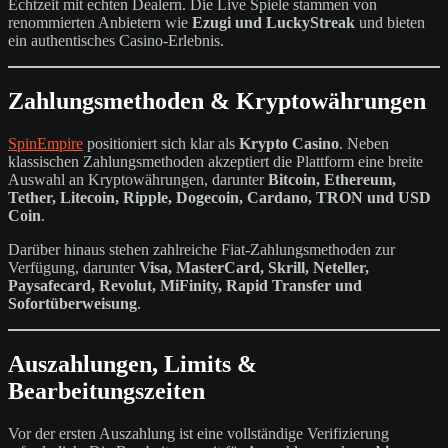
Echtzeit mit echten Dealern. Die Live Spiele stammen von
renommierten Anbietern wie
Ezugi und LuckyStreak
und bieten
ein authentisches Casino-Erlebnis.
Zahlungsmethoden & Kryptowährungen
SpinEmpire
positioniert sich klar als
Krypto Casino
. Neben
klassischen Zahlungsmethoden akzeptiert die Plattform eine breite
Auswahl an Kryptowährungen, darunter
Bitcoin, Ethereum,
Tether, Litecoin, Ripple, Dogecoin, Cardano, TRON und USD
Coin
.
Darüber hinaus stehen zahlreiche Fiat-Zahlungsmethoden zur
Verfügung, darunter
Visa, MasterCard, Skrill, Neteller,
Paysafecard, Revolut, MiFinity, Rapid Transfer und
Sofortüberweisung
.
Auszahlungen, Limits &
Bearbeitungszeiten
Vor der ersten Auszahlung ist eine vollständige Verifizierung