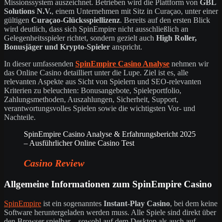
Missionssystem auszeichnet. Betrieben wird die Plattform von
GBL
Solutions N.V.
, einem Unternehmen mit Sitz in Curaçao, unter einer
gültigen
Curaçao-Glücksspiellizenz
. Bereits auf den ersten Blick
wird deutlich, dass sich SpinEmpire nicht ausschließlich an
Gelegenheitsspieler richtet, sondern gezielt auch
High Roller,
Bonusjäger und Krypto-Spieler
anspricht.
In dieser umfassenden
SpinEmpire Casino Analyse
nehmen wir
das Online Casino detailliert unter die Lupe. Ziel ist es, alle
relevanten Aspekte aus Sicht von Spielern und SEO-relevanten
Kriterien zu beleuchten: Bonusangebote, Spieleportfolio,
Zahlungsmethoden, Auszahlungen, Sicherheit, Support,
verantwortungsvolles Spielen sowie die wichtigsten Vor- und
Nachteile.
SpinEmpire Casino Analyse & Erfahrungsbericht 2025
– Ausführlicher Online Casino Test
Casino Review
Allgemeine Informationen zum SpinEmpire Casino
SpinEmpire
ist ein sogenanntes
Instant-Play Casino
, bei dem keine
Software heruntergeladen werden muss. Alle Spiele sind direkt über
den Browser spielbar – sowohl auf dem Desktop als auch auf