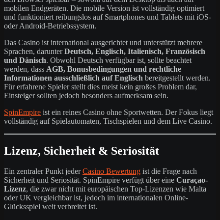
mobilen Endgeräten. Die mobile Version ist vollständig optimiert
und funktioniert reibungslos auf Smartphones und Tablets mit iOS-
oder Android-Betriebssystem.
Das Casino ist international ausgerichtet und unterstützt mehrere
Sprachen, darunter
Deutsch, Englisch, Italienisch, Französisch
und Dänisch
. Obwohl Deutsch verfügbar ist, sollte beachtet
werden, dass
AGB, Bonusbedingungen und rechtliche
Informationen ausschließlich auf Englisch
bereitgestellt werden.
Für erfahrene Spieler stellt dies meist kein großes Problem dar,
Einsteiger sollten jedoch besonders aufmerksam sein.
SpinEmpire
ist ein reines Casino ohne Sportwetten. Der Fokus liegt
vollständig auf Spielautomaten, Tischspielen und dem Live Casino.
Lizenz, Sicherheit & Seriosität
Ein zentraler Punkt jeder
Casino Bewertung
ist die Frage nach
Sicherheit und Seriosität. SpinEmpire verfügt über eine
Curaçao-
Lizenz
, die zwar nicht mit europäischen Top-Lizenzen wie Malta
oder UK vergleichbar ist, jedoch im internationalen Online-
Glücksspiel weit verbreitet ist.