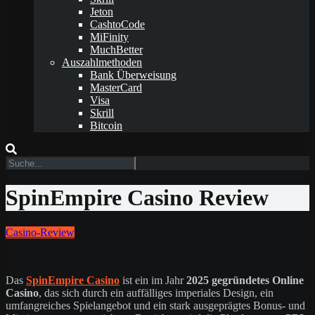
Jeton
CashtoCode
MiFinity
MuchBetter
Auszahlmethoden
Bank Überweisung
MasterCard
Visa
Skrill
Bitcoin
SpinEmpire Casino Review
Casino-Review
Das
SpinEmpire Casino
ist ein im Jahr
2025 gegründetes Online
Casino
, das sich durch ein auffälliges imperiales Design, ein
umfangreiches Spielangebot und ein stark ausgeprägtes Bonus- und