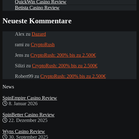
QuickWin Casino Review
Betista Casino Review
Neueste Kommentare
Alex
zu
Dazard
rami
zu
CryptoRush
Jens
zu
CryptoRush: 200% bis zu 2.500€
Silizi
zu
CryptoRush: 200% bis zu 2.500€
Robert99
zu
CryptoRush: 200% bis zu 2.500€
News
SpinEmpire Casino Review
8. Januar 2026
SpinBetter Casino Review
22. Dezember 2025
Wyns Casino Review
30. September 2025