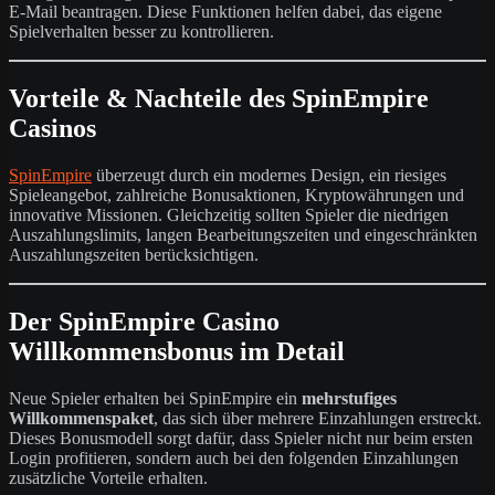
E-Mail beantragen. Diese Funktionen helfen dabei, das eigene
Spielverhalten besser zu kontrollieren.
Vorteile & Nachteile des SpinEmpire
Casinos
SpinEmpire
überzeugt durch ein modernes Design, ein riesiges
Spieleangebot, zahlreiche Bonusaktionen, Kryptowährungen und
innovative Missionen. Gleichzeitig sollten Spieler die niedrigen
Auszahlungslimits, langen Bearbeitungszeiten und eingeschränkten
Auszahlungszeiten berücksichtigen.
Der SpinEmpire Casino
Willkommensbonus im Detail
Neue Spieler erhalten bei SpinEmpire ein
mehrstufiges
Willkommenspaket
, das sich über mehrere Einzahlungen erstreckt.
Dieses Bonusmodell sorgt dafür, dass Spieler nicht nur beim ersten
Login profitieren, sondern auch bei den folgenden Einzahlungen
zusätzliche Vorteile erhalten.