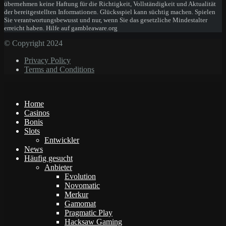
übernehmen keine Haftung für die Richtigkeit, Vollständigkeit und Aktualität
der bereitgestellten Informationen. Glücksspiel kann süchtig machen. Spielen
Sie verantwortungsbewusst und nur, wenn Sie das gesetzliche Mindestalter
erreicht haben. Hilfe auf gambleaware.org
© Copyright 2024
Privacy Policy
Terms and Conditions
Home
Casinos
Bonis
Slots
Entwickler
News
Häufig gesucht
Anbieter
Evolution
Novomatic
Merkur
Gamomat
Pragmatic Play
Hacksaw Gaming