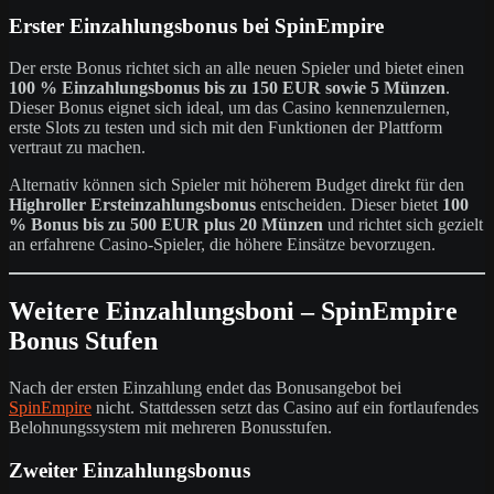
Erster Einzahlungsbonus bei SpinEmpire
Der erste Bonus richtet sich an alle neuen Spieler und bietet einen
100 % Einzahlungsbonus bis zu 150 EUR sowie 5 Münzen
.
Dieser Bonus eignet sich ideal, um das Casino kennenzulernen,
erste Slots zu testen und sich mit den Funktionen der Plattform
vertraut zu machen.
Alternativ können sich Spieler mit höherem Budget direkt für den
Highroller Ersteinzahlungsbonus
entscheiden. Dieser bietet
100
% Bonus bis zu 500 EUR plus 20 Münzen
und richtet sich gezielt
an erfahrene Casino-Spieler, die höhere Einsätze bevorzugen.
Weitere Einzahlungsboni – SpinEmpire
Bonus Stufen
Nach der ersten Einzahlung endet das Bonusangebot bei
SpinEmpire
nicht. Stattdessen setzt das Casino auf ein fortlaufendes
Belohnungssystem mit mehreren Bonusstufen.
Zweiter Einzahlungsbonus