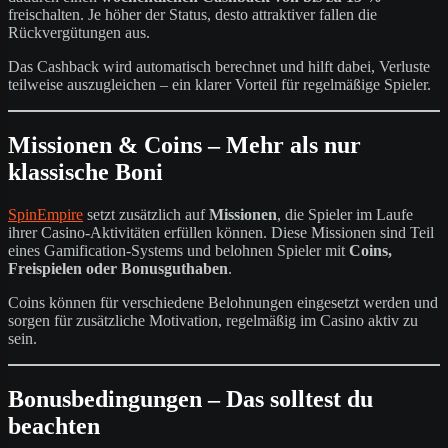
freischalten. Je höher der Status, desto attraktiver fallen die
Rückvergütungen aus.
Das Cashback wird automatisch berechnet und hilft dabei, Verluste
teilweise auszugleichen – ein klarer Vorteil für regelmäßige Spieler.
Missionen & Coins – Mehr als nur
klassische Boni
SpinEmpire
setzt zusätzlich auf
Missionen
, die Spieler im Laufe
ihrer Casino-Aktivitäten erfüllen können. Diese Missionen sind Teil
eines Gamification-Systems und belohnen Spieler mit
Coins,
Freispielen oder Bonusguthaben
.
Coins können für verschiedene Belohnungen eingesetzt werden und
sorgen für zusätzliche Motivation, regelmäßig im Casino aktiv zu
sein.
Bonusbedingungen – Das solltest du
beachten