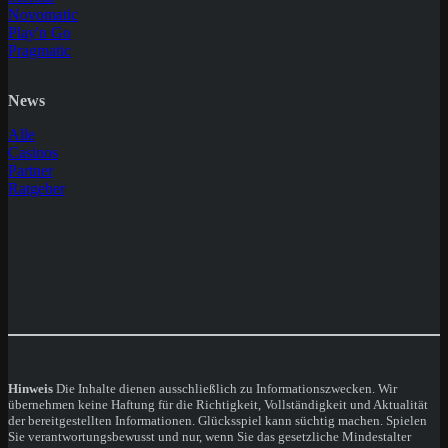
Novomatic
Play'n Go
Pragmatic
News
Alle
Casinos
Partner
Ratgeber
Hinweis
Die Inhalte dienen ausschließlich zu Informationszwecken. Wir
übernehmen keine Haftung für die Richtigkeit, Vollständigkeit und Aktualität
der bereitgestellten Informationen. Glücksspiel kann süchtig machen. Spielen
Sie verantwortungsbewusst und nur, wenn Sie das gesetzliche Mindestalter