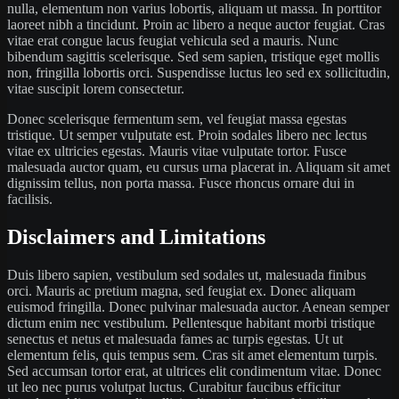
nulla, elementum non varius lobortis, aliquam ut massa. In porttitor
laoreet nibh a tincidunt. Proin ac libero a neque auctor feugiat. Cras
vitae erat congue lacus feugiat vehicula sed a mauris. Nunc
bibendum sagittis scelerisque. Sed sem sapien, tristique eget mollis
non, fringilla lobortis orci. Suspendisse luctus leo sed ex sollicitudin,
vitae suscipit lorem consectetur.
Donec scelerisque fermentum sem, vel feugiat massa egestas
tristique. Ut semper vulputate est. Proin sodales libero nec lectus
vitae ex ultricies egestas. Mauris vitae vulputate tortor. Fusce
malesuada auctor quam, eu cursus urna placerat in. Aliquam sit amet
dignissim tellus, non porta massa. Fusce rhoncus ornare dui in
facilisis.
Disclaimers and Limitations
Duis libero sapien, vestibulum sed sodales ut, malesuada finibus
orci. Mauris ac pretium magna, sed feugiat ex. Donec aliquam
euismod fringilla. Donec pulvinar malesuada auctor. Aenean semper
dictum enim nec vestibulum. Pellentesque habitant morbi tristique
senectus et netus et malesuada fames ac turpis egestas. Ut ut
elementum felis, quis tempus sem. Cras sit amet elementum turpis.
Sed accumsan tortor erat, at ultrices elit condimentum vitae. Donec
ut leo nec purus volutpat luctus. Curabitur faucibus efficitur