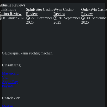
Aktuelle Reviews
SpinEmpire
SpinBetter Casino
Wyns Casino
QuickWin Casin
Casino Review
Review
Review
Review
8. Januar 2026
22. Dezember
30. September
30. Septembe
2025
2025
2025
Glücksspiel kann süchtig machen.
Einzahlung
Mastercard
Visa
Apple Pay
Paysafe
Entwickler
Merkur