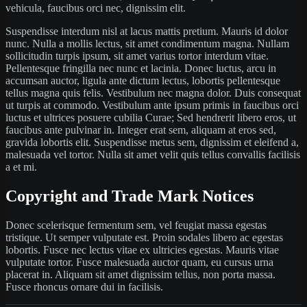
vehicula, faucibus orci nec, dignissim elit.
Suspendisse interdum nisl at lacus mattis pretium. Mauris id dolor
nunc. Nulla a mollis lectus, sit amet condimentum magna. Nullam
sollicitudin turpis ipsum, sit amet varius tortor interdum vitae.
Pellentesque fringilla nec nunc et lacinia. Donec luctus, arcu in
accumsan auctor, ligula ante dictum lectus, lobortis pellentesque
tellus magna quis felis. Vestibulum nec magna dolor. Duis consequat
ut turpis at commodo. Vestibulum ante ipsum primis in faucibus orci
luctus et ultrices posuere cubilia Curae; Sed hendrerit libero eros, ut
faucibus ante pulvinar in. Integer erat sem, aliquam at eros sed,
gravida lobortis elit. Suspendisse metus sem, dignissim et eleifend a,
malesuada vel tortor. Nulla sit amet velit quis tellus convallis facilisis
a et mi.
Copyright and Trade Mark Notices
Donec scelerisque fermentum sem, vel feugiat massa egestas
tristique. Ut semper vulputate est. Proin sodales libero ac egestas
lobortis. Fusce nec lectus vitae ex ultricies egestas. Mauris vitae
vulputate tortor. Fusce malesuada auctor quam, eu cursus urna
placerat in. Aliquam sit amet dignissim tellus, non porta massa.
Fusce rhoncus ornare dui in facilisis.