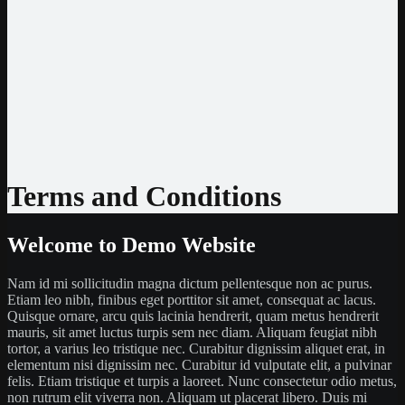
Jeton
CashtoCode
MiFinity
MuchBetter
Auszahlmethoden
Bank Überweisung
MasterCard
Visa
Skrill
Bitcoin
Terms and Conditions
Welcome to Demo Website
Nam id mi sollicitudin magna dictum pellentesque non ac purus.
Etiam leo nibh, finibus eget porttitor sit amet, consequat ac lacus.
Quisque ornare, arcu quis lacinia hendrerit, quam metus hendrerit
mauris, sit amet luctus turpis sem nec diam. Aliquam feugiat nibh
tortor, a varius leo tristique nec. Curabitur dignissim aliquet erat, in
elementum nisi dignissim nec. Curabitur id vulputate elit, a pulvinar
felis. Etiam tristique et turpis a laoreet. Nunc consectetur odio metus,
non rutrum elit viverra non. Aliquam ut placerat libero. Duis mi