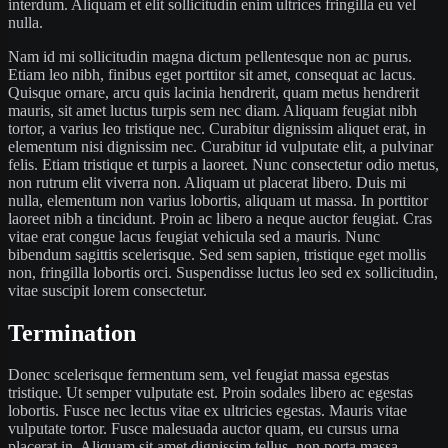
interdum. Aliquam et elit sollicitudin enim ultrices fringilla eu vel
nulla.
Nam id mi sollicitudin magna dictum pellentesque non ac purus.
Etiam leo nibh, finibus eget porttitor sit amet, consequat ac lacus.
Quisque ornare, arcu quis lacinia hendrerit, quam metus hendrerit
mauris, sit amet luctus turpis sem nec diam. Aliquam feugiat nibh
tortor, a varius leo tristique nec. Curabitur dignissim aliquet erat, in
elementum nisi dignissim nec. Curabitur id vulputate elit, a pulvinar
felis. Etiam tristique et turpis a laoreet. Nunc consectetur odio metus,
non rutrum elit viverra non. Aliquam ut placerat libero. Duis mi
nulla, elementum non varius lobortis, aliquam ut massa. In porttitor
laoreet nibh a tincidunt. Proin ac libero a neque auctor feugiat. Cras
vitae erat congue lacus feugiat vehicula sed a mauris. Nunc
bibendum sagittis scelerisque. Sed sem sapien, tristique eget mollis
non, fringilla lobortis orci. Suspendisse luctus leo sed ex sollicitudin,
vitae suscipit lorem consectetur.
Termination
Donec scelerisque fermentum sem, vel feugiat massa egestas
tristique. Ut semper vulputate est. Proin sodales libero ac egestas
lobortis. Fusce nec lectus vitae ex ultricies egestas. Mauris vitae
vulputate tortor. Fusce malesuada auctor quam, eu cursus urna
placerat in. Aliquam sit amet dignissim tellus, non porta massa.