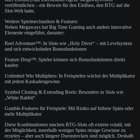
veröffentlichen – ein Beweis für den Einfluss, den BTG auf die
Slot-Welt hatte.
Weitere Spielmechaniken & Features
Neben Megaways hat Big Time Gaming auch andere innovative
Elemente eingeführt, darunter:
Reel Adventure™: In Slots wie „Holy Diver“ – mit Levelsystem
und sich entwickelnden Bonusfunktionen
Feature Drop™: Spieler können sich Bonusfunktionen direkt
kaufen
Unlimited Win Multipliers: In Freispielen wächst der Multiplikator
mit jedem Kaskadengewinn
Symbol Cloning & Extending Reels: Besonders in Slots wie
„White Rabbit“
Gamble-Features für Freispiele: Mit Risiko auf höhere Spins oder
mehr Multiplikator
Diese Kombinationen machen BTG-Slots oft extrem volatil, mit
der Möglichkeit, innerhalb weniger Spins riesige Gewinne zu
erzielen – aber auch längere Durststrecken sind möglich. Deshalb