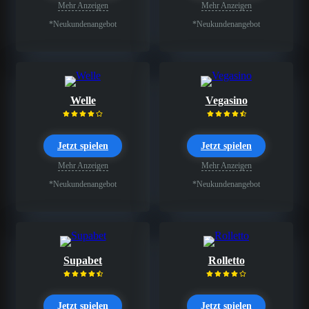
Mehr Anzeigen
Mehr Anzeigen
*Neukundenangebot
*Neukundenangebot
Welle
Vegasino
Jetzt spielen
Jetzt spielen
Mehr Anzeigen
Mehr Anzeigen
*Neukundenangebot
*Neukundenangebot
Supabet
Rolletto
Jetzt spielen
Jetzt spielen