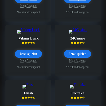
Mehr Anzeigen
Mehr Anzeigen
*Neukundenangebot
*Neukundenangebot
Viking Luck
24Casino
Jetzt spielen
Jetzt spielen
Mehr Anzeigen
Mehr Anzeigen
*Neukundenangebot
*Neukundenangebot
Flush
Tikitaka