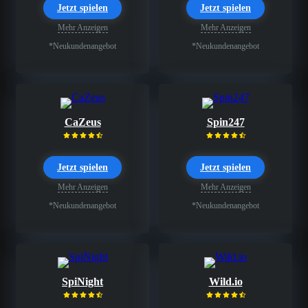
Jetzt spielen
Jetzt spielen
Mehr Anzeigen
Mehr Anzeigen
*Neukundenangebot
*Neukundenangebot
CaZeus
Spin247
Jetzt spielen
Jetzt spielen
Mehr Anzeigen
Mehr Anzeigen
*Neukundenangebot
*Neukundenangebot
SpiNight
Wild.io