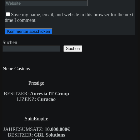
Save my name, email, and website in this browser for the next
time I comment.
Suchen
Suchen
Neue Casinos
Prestige
BESITZER:
Aurevia IT Group
LIZENZ:
Curacao
SpinEmpire
JAHRESUMSATZ:
10.000.000€
BESITZER:
GBL Solutions