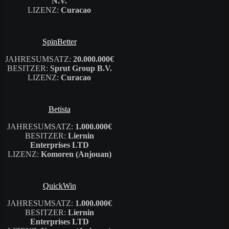
N.V.
LIZENZ:
Curacao
SpinBetter
JAHRESUMSATZ:
20.000.000€
BESITZER:
Sprut Group B.V.
LIZENZ:
Curacao
Betista
JAHRESUMSATZ:
1.000.000€
BESITZER:
Liernin
Enterprises LTD
LIZENZ:
Komoren (Anjouan)
QuickWin
JAHRESUMSATZ:
1.000.000€
BESITZER:
Liernin
Enterprises LTD