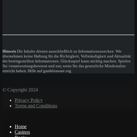
Hinweis
Die Inhalte dienen ausschließlich zu Informationszwecken. Wir
übernehmen keine Haftung für die Richtigkeit, Vollständigkeit und Aktualität
der bereitgestellten Informationen. Glücksspiel kann süchtig machen. Spielen
Sie verantwortungsbewusst und nur, wenn Sie das gesetzliche Mindestalter
erreicht haben. Hilfe auf gambleaware.org
© Copyright 2024
Privacy Policy
Terms and Conditions
Home
Casinos