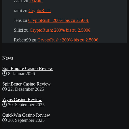
Alex
zu
Dazard
rami
zu
CryptoRush
Jens
zu
CryptoRush: 200% bis zu 2.500€
Silizi
zu
CryptoRush: 200% bis zu 2.500€
Robert99
zu
CryptoRush: 200% bis zu 2.500€
News
SpinEmpire Casino Review
8. Januar 2026
SpinBetter Casino Review
22. Dezember 2025
Wyns Casino Review
30. September 2025
QuickWin Casino Review
30. September 2025