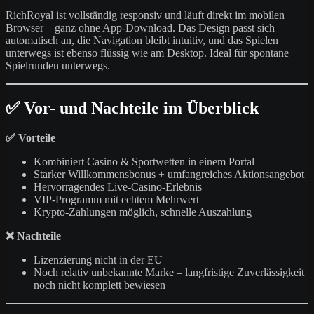
RichRoyal ist vollständig responsiv und läuft direkt im mobilen
Browser – ganz ohne App-Download. Das Design passt sich
automatisch an, die Navigation bleibt intuitiv, und das Spielen
unterwegs ist ebenso flüssig wie am Desktop. Ideal für spontane
Spielrunden unterwegs.
✅
Vor- und Nachteile im Überblick
✅ Vorteile
Kombiniert Casino & Sportwetten in einem Portal
Starker Willkommensbonus + umfangreiches Aktionsangebot
Hervorragendes Live-Casino-Erlebnis
VIP-Programm mit echtem Mehrwert
Krypto-Zahlungen möglich, schnelle Auszahlung
❌ Nachteile
Lizenzierung nicht in der EU
Noch relativ unbekannte Marke – langfristige Zuverlässigkeit
noch nicht komplett bewiesen