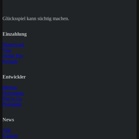
Glücksspiel kann süchtig machen.
Einzahlung
Mastercard
Visa
Apple Pay
Paysafe
Entwickler
Merkur
Novomatic
Play'n Go
Pragmatic
News
Alle
Casinos