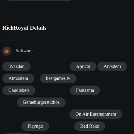
RichRoyal Details
Software
Wazdan
Apricot
Arcadem
Atmosfera
bestgames.tv
Candlebets
Fantasma
Gameburgerstudios
On Air Entertainment
Playngo
Red Rake