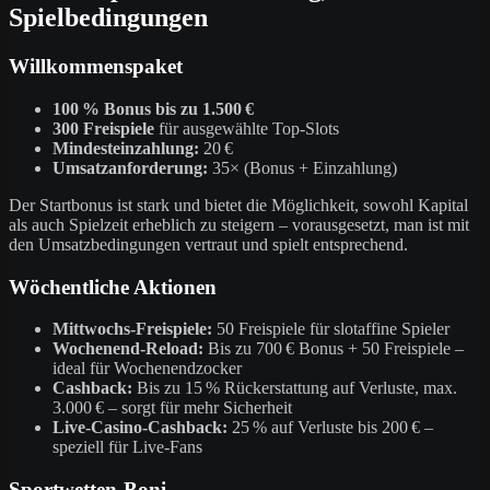
Spielbedingungen
Willkommenspaket
100 % Bonus bis zu 1.500 €
300 Freispiele
für ausgewählte Top-Slots
Mindesteinzahlung:
20 €
Umsatzanforderung:
35× (Bonus + Einzahlung)
Der Startbonus ist stark und bietet die Möglichkeit, sowohl Kapital
als auch Spielzeit erheblich zu steigern – vorausgesetzt, man ist mit
den Umsatzbedingungen vertraut und spielt entsprechend.
Wöchentliche Aktionen
Mittwochs-Freispiele:
50 Freispiele für slotaffine Spieler
Wochenend-Reload:
Bis zu 700 € Bonus + 50 Freispiele –
ideal für Wochenendzocker
Cashback:
Bis zu 15 % Rückerstattung auf Verluste, max.
3.000 € – sorgt für mehr Sicherheit
Live-Casino-Cashback:
25 % auf Verluste bis 200 € –
speziell für Live-Fans
Sportwetten-Boni