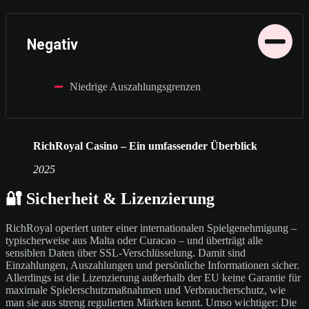
Negativ
Niedrige Auszahlungsgrenzen
RichRoyal Casino – Ein umfassender Überblick
2025
🔐
Sicherheit & Lizenzierung
RichRoyal operiert unter einer internationalen Spielgenehmigung –
typischerweise aus Malta oder Curacao – und überträgt alle
sensiblen Daten über SSL-Verschlüsselung. Damit sind
Einzahlungen, Auszahlungen und persönliche Informationen sicher.
Allerdings ist die Lizenzierung außerhalb der EU keine Garantie für
maximale Spielerschutzmaßnahmen und Verbraucherschutz, wie
man sie aus streng regulierten Märkten kennt. Umso wichtiger: Die