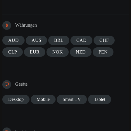
Währungen
AUD
AUS
BRL
CAD
CHF
CLP
EUR
NOK
NZD
PEN
Geräte
Desktop
Mobile
Smart TV
Tablet