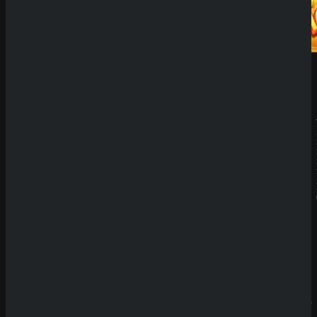
Neueste
Beiträge
SpinEmpir
e Casino