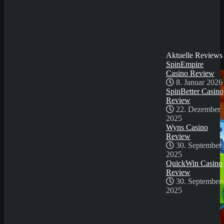
30. September
2025
QuickWin Casino
Review
30. September
2025
Aktuelle Reviews
SpinEmpire
Demo Spiel
Casino Review
8. Januar 2026
SpinBetter Casino
Review
22. Dezember
2025
Wyns Casino
Review
30. September
2025
QuickWin Casino
Review
30. September
2025