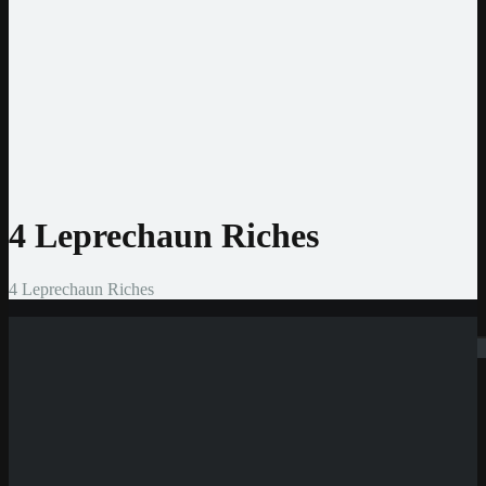
Jeton
CashtoCode
MiFinity
MuchBetter
Auszahlmethoden
Bank Überweisung
MasterCard
Visa
Skrill
Bitcoin
4 Leprechaun Riches
4 Leprechaun Riches
Suchen
Neue Casinos