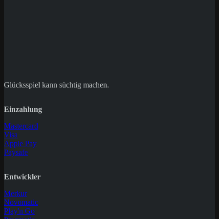
browser for the next time I comment.
Glücksspiel kann süchtig machen.
Einzahlung
Mastercard
Visa
Apple Pay
Paysafe
Entwickler
Merkur
Novomatic
Play'n Go