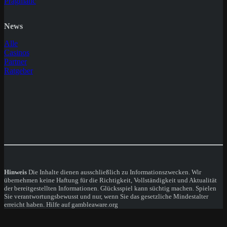
Pragmatic
News
Alle
Casinos
Partner
Ratgeber
Hinweis
Die Inhalte dienen ausschließlich zu Informationszwecken. Wir
übernehmen keine Haftung für die Richtigkeit, Vollständigkeit und Aktualität
der bereitgestellten Informationen. Glücksspiel kann süchtig machen. Spielen
Sie verantwortungsbewusst und nur, wenn Sie das gesetzliche Mindestalter
erreicht haben. Hilfe auf gambleaware.org