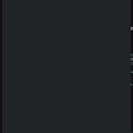
Prestige
SpinE
BESITZER:
JAHRES
Aurevia
10.000.0
IT
BESITZE
Group
GBL
LIZENZ:
Solution
Curacao
N.V.
LIZENZ:
Curacao