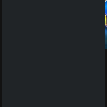
Neueste
Beiträge
SpinEmpir
e Casino