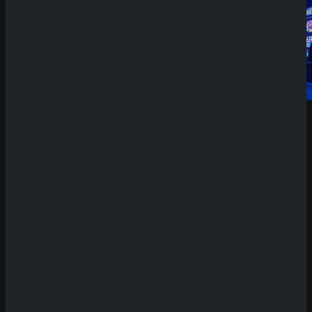
Demo Spiel
Willkommen auf unserer Plattform für Demo
Slots! Hier hast du die einzigartige Möglichkeit,
eine riesige Auswahl an Spielautomaten
kostenlos und ohne Risiko zu testen. Unsere
Seite bietet dir den Vorteil, die neuesten Slots
oft bis zu zwei Wochen vor ihrer offiziellen
Veröffentlichung in Online-Casinos
ausprobieren zu können. Das bedeutet, dass du
früher als andere Spieler die innovativen
Funktionen, spannenden Bonusspiele und
atemberaubenden Designs der neuesten Titel
erkunden kannst. Egal, ob du klassische
Automaten oder hochmoderne Video-Slots