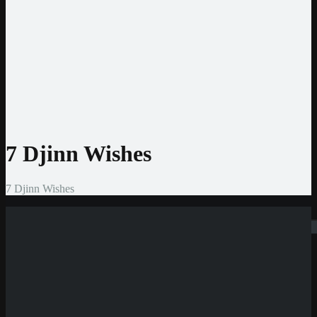
Jeton
CashtoCode
MiFinity
MuchBetter
Auszahlmethoden
Bank Überweisung
MasterCard
Visa
Skrill
Bitcoin
7 Djinn Wishes
7 Djinn Wishes
Suchen
Neue Casinos