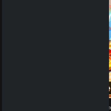
Jens
zu
CryptoRush
200% bis
zu 2.500€
Silizi
zu
CryptoRush
200% bis
zu 2.500€
Robert99
zu
CryptoRush
200% bis
zu 2.500€
News
SpinEmpire Casino
Review
8. Januar 2026
SpinBetter Casino
Review
22. Dezember
Demo Spiel
2025
Wyns Casino Revie