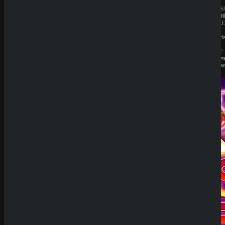
JAHRESUMSATZ:
JAHRES
1.000.000€
1.000.00
BESITZER:
BESITZE
Liernin
Liernin
Enterprises
Enterpri
LTD
LTD
LIZENZ:
LIZENZ:
Komoren
Komore
(Anjouan)
(Anjoua
Neueste
Beiträge
SpinEmpir
e Casino
Review
SpinBetter
Casino
Review
Wyns
Casino