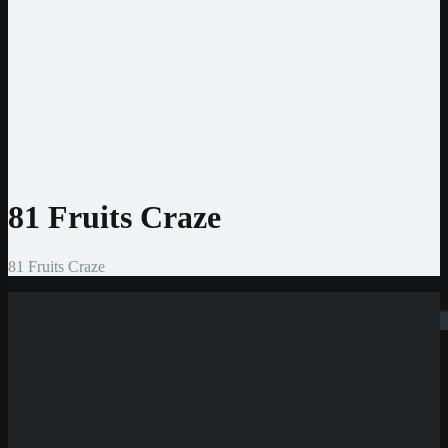
Jeton
CashtoCode
MiFinity
MuchBetter
Auszahlmethoden
Bank Überweisung
MasterCard
Visa
Skrill
Bitcoin
81 Fruits Craze
81 Fruits Craze
Suchen
Neue Casinos