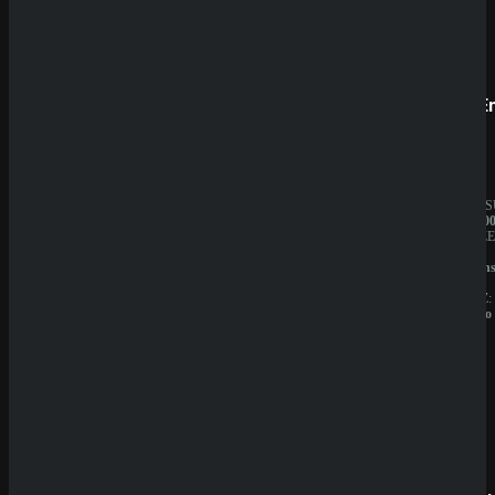
Prestige
SpinE
BESITZER:
JAHRES
Aurevia
10.000.0
IT
BESITZE
Group
GBL
LIZENZ:
Solution
Curacao
N.V.
LIZENZ:
Curacao