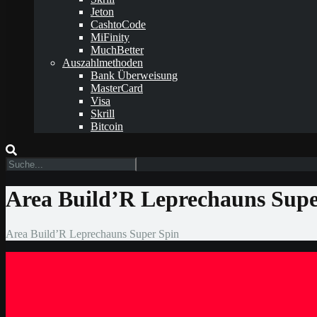
Jeton
CashtoCode
MiFinity
MuchBetter
Auszahlmethoden
Bank Überweisung
MasterCard
Visa
Skrill
Bitcoin
Area Build’R Leprechauns Supe
Area Build’R Leprechauns Super Spin