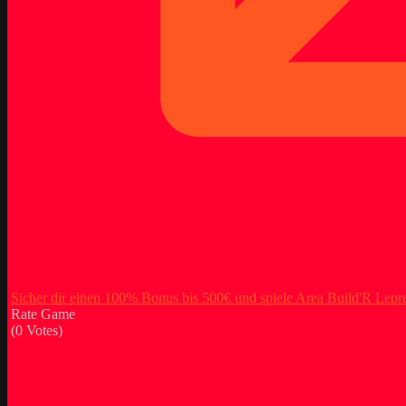
Sicher dir einen 100% Bonus bis 500€ und spiele Area Build'R Lep
Rate Game
(
0
Votes)