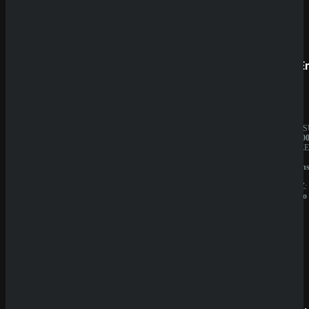
Prestige
SpinE
BESITZER:
JAHRES
Aurevia
10.000.0
IT
BESITZE
Group
GBL
LIZENZ:
Solution
Curacao
N.V.
LIZENZ:
Curacao