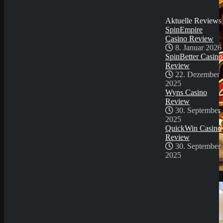
30. September
2025
Aktuelle Reviews
SpinEmpire
Casino Review
8. Januar 2026
SpinBetter Casino
Review
22. Dezember
2025
Wyns Casino
Review
30. September
2025
QuickWin Casino
Review
30. September
2025
Demo Spiel