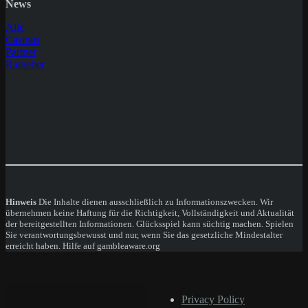
News
Alle
Casinos
Partner
Ratgeber
Hinweis
Die Inhalte dienen ausschließlich zu Informationszwecken. Wir
übernehmen keine Haftung für die Richtigkeit, Vollständigkeit und Aktualität
der bereitgestellten Informationen. Glücksspiel kann süchtig machen. Spielen
Sie verantwortungsbewusst und nur, wenn Sie das gesetzliche Mindestalter
erreicht haben. Hilfe auf gambleaware.org
© Copyright 2024
Privacy Policy