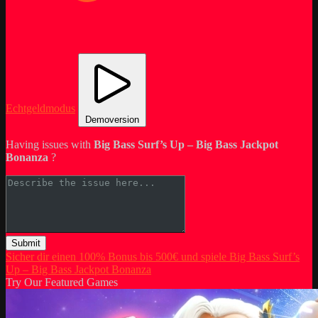
Echtgeldmodus
Demoversion
Having issues with
Big Bass Surf’s Up – Big Bass Jackpot
Bonanza
?
Submit
Sicher dir einen 100% Bonus bis 500€ und spiele Big Bass Surf’s
Up – Big Bass Jackpot Bonanza
Try Our Featured Games