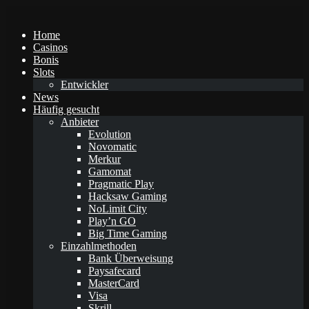
Home
Casinos
Bonis
Slots
Entwickler
News
Häufig gesucht
Anbieter
Evolution
Novomatic
Merkur
Gamomat
Pragmatic Play
Hacksaw Gaming
NoLimit City
Play’n GO
Big Time Gaming
Einzahlmethoden
Bank Überweisung
Paysafecard
MasterCard
Visa
Skrill