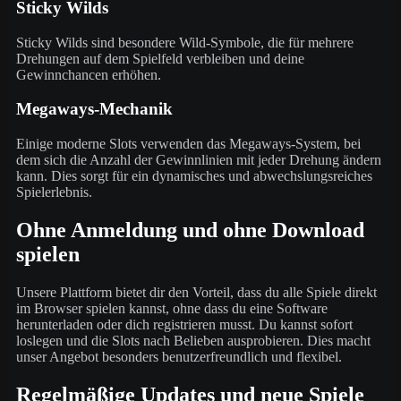
Sticky Wilds
Sticky Wilds sind besondere Wild-Symbole, die für mehrere
Drehungen auf dem Spielfeld verbleiben und deine
Gewinnchancen erhöhen.
Megaways-Mechanik
Einige moderne Slots verwenden das Megaways-System, bei
dem sich die Anzahl der Gewinnlinien mit jeder Drehung ändern
kann. Dies sorgt für ein dynamisches und abwechslungsreiches
Spielerlebnis.
Ohne Anmeldung und ohne Download
spielen
Unsere Plattform bietet dir den Vorteil, dass du alle Spiele direkt
im Browser spielen kannst, ohne dass du eine Software
herunterladen oder dich registrieren musst. Du kannst sofort
loslegen und die Slots nach Belieben ausprobieren. Dies macht
unser Angebot besonders benutzerfreundlich und flexibel.
Regelmäßige Updates und neue Spiele