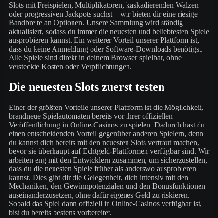
Slots mit Freispielen, Multiplikatoren, kaskadierenden Walzen
oder progressiven Jackpots suchst – wir bieten dir eine riesige
Bandbreite an Optionen. Unsere Sammlung wird ständig
aktualisiert, sodass du immer die neuesten und beliebtesten Spiele
ausprobieren kannst. Ein weiterer Vorteil unserer Plattform ist,
dass du keine Anmeldung oder Software-Downloads benötigst.
Alle Spiele sind direkt in deinem Browser spielbar, ohne
versteckte Kosten oder Verpflichtungen.
Die neuesten Slots zuerst testen
Einer der größten Vorteile unserer Plattform ist die Möglichkeit,
brandneue Spielautomaten bereits vor ihrer offiziellen
Veröffentlichung in Online-Casinos zu spielen. Dadurch hast du
einen entscheidenden Vorteil gegenüber anderen Spielern, denn
du kannst dich bereits mit den neuesten Slots vertraut machen,
bevor sie überhaupt auf Echtgeld-Plattformen verfügbar sind. Wir
arbeiten eng mit den Entwicklern zusammen, um sicherzustellen,
dass du die neuesten Spiele früher als anderswo ausprobieren
kannst. Dies gibt dir die Gelegenheit, dich intensiv mit den
Mechaniken, den Gewinnpotenzialen und den Bonusfunktionen
auseinanderzusetzen, ohne dafür eigenes Geld zu riskieren.
Sobald das Spiel dann offiziell in Online-Casinos verfügbar ist,
bist du bereits bestens vorbereitet.