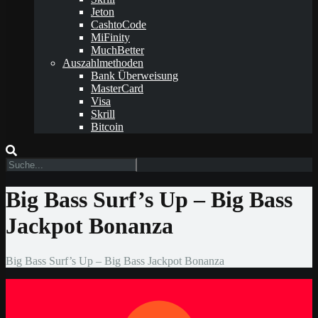
Jeton
CashtoCode
MiFinity
MuchBetter
Auszahlmethoden
Bank Überweisung
MasterCard
Visa
Skrill
Bitcoin
Big Bass Surf’s Up – Big Bass
Jackpot Bonanza
Big Bass Surf’s Up – Big Bass Jackpot Bonanza