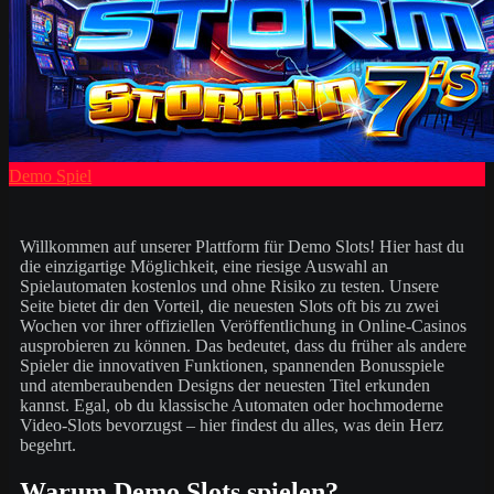
Demo Spiel
Willkommen auf unserer Plattform für Demo Slots! Hier hast du
die einzigartige Möglichkeit, eine riesige Auswahl an
Spielautomaten kostenlos und ohne Risiko zu testen. Unsere
Seite bietet dir den Vorteil, die neuesten Slots oft bis zu zwei
Wochen vor ihrer offiziellen Veröffentlichung in Online-Casinos
ausprobieren zu können. Das bedeutet, dass du früher als andere
Spieler die innovativen Funktionen, spannenden Bonusspiele
und atemberaubenden Designs der neuesten Titel erkunden
kannst. Egal, ob du klassische Automaten oder hochmoderne
Video-Slots bevorzugst – hier findest du alles, was dein Herz
begehrt.
Warum Demo Slots spielen?