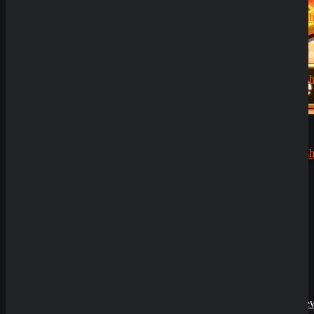
Jens
zu
CryptoRush
200% bis
zu 2.500€
Silizi
zu
CryptoRush
200% bis
zu 2.500€
Demo Spiel
Robert99
zu
CryptoRush
200% bis
zu 2.500€
News
SpinEmpire Casino
Review
8. Januar 2026
SpinBetter Casino
Review
22. Dezember
2025
Wyns Casino Revie