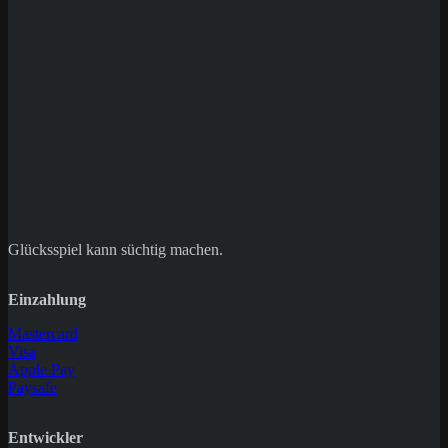
Save my name, email, and website in this
browser for the next time I comment.
Glücksspiel kann süchtig machen.
Einzahlung
Mastercard
Visa
Apple Pay
Paysafe
Entwickler