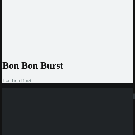
Jeton
CashtoCode
MiFinity
MuchBetter
Auszahlmethoden
Bank Überweisung
MasterCard
Visa
Skrill
Bitcoin
Bon Bon Burst
Bon Bon Burst
Suchen
Neue Casinos