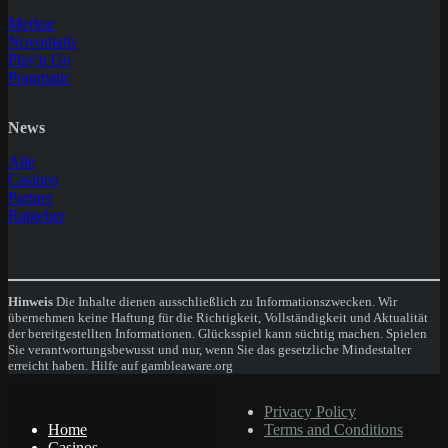
Merkur
Novomatic
Play'n Go
Pragmatic
News
Alle
Casinos
Partner
Ratgeber
Hinweis
Die Inhalte dienen ausschließlich zu Informationszwecken. Wir
übernehmen keine Haftung für die Richtigkeit, Vollständigkeit und Aktualität
der bereitgestellten Informationen. Glücksspiel kann süchtig machen. Spielen
Sie verantwortungsbewusst und nur, wenn Sie das gesetzliche Mindestalter
erreicht haben. Hilfe auf gambleaware.org
© Copyright 2024
Privacy Policy
Home
Terms and Conditions
Casinos