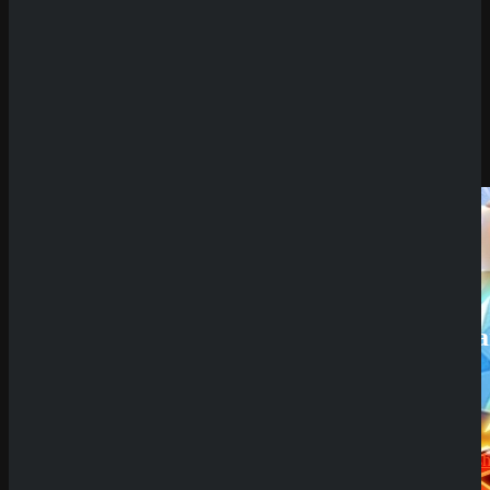
Review
SpinBetter
Casino
Review
Wyns
Submit
Casino
Sicher dir einen 100% Bonus bis 500€ und spiele
Review
Bon Bon Burst
QuickWin
Try Our Featured Games
Casino
Review
Betista
Casino
Review
Neueste
Kommenta
Alex
zu
Dazard
rami
zu
CryptoRus