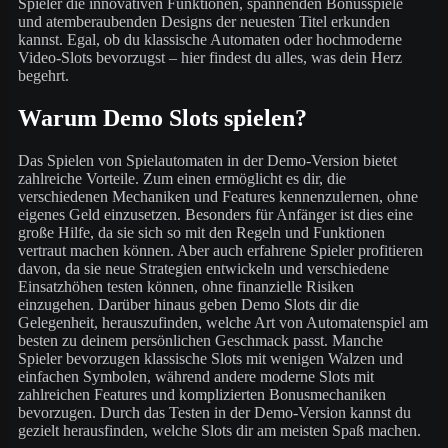
Spieler die innovativen Funktionen, spannenden Bonusspiele
und atemberaubenden Designs der neuesten Titel erkunden
kannst. Egal, ob du klassische Automaten oder hochmoderne
Video-Slots bevorzugst – hier findest du alles, was dein Herz
begehrt.
Warum Demo Slots spielen?
Das Spielen von Spielautomaten in der Demo-Version bietet
zahlreiche Vorteile. Zum einen ermöglicht es dir, die
verschiedenen Mechaniken und Features kennenzulernen, ohne
eigenes Geld einzusetzen. Besonders für Anfänger ist dies eine
große Hilfe, da sie sich so mit den Regeln und Funktionen
vertraut machen können. Aber auch erfahrene Spieler profitieren
davon, da sie neue Strategien entwickeln und verschiedene
Einsatzhöhen testen können, ohne finanzielle Risiken
einzugehen. Darüber hinaus geben Demo Slots dir die
Gelegenheit, herauszufinden, welche Art von Automatenspiel am
besten zu deinem persönlichen Geschmack passt. Manche
Spieler bevorzugen klassische Slots mit wenigen Walzen und
einfachen Symbolen, während andere moderne Slots mit
zahlreichen Features und komplizierten Bonusmechaniken
bevorzugen. Durch das Testen in der Demo-Version kannst du
gezielt herausfinden, welche Slots dir am meisten Spaß machen.