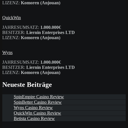
LIZENZ:
Komoren (Anjouan)
QuickWin
JAHRESUMSATZ:
1.000.000€
BESITZER:
Liernin Enterprises LTD
LIZENZ:
Komoren (Anjouan)
Wyns
JAHRESUMSATZ:
1.000.000€
BESITZER:
Liernin Enterprises LTD
LIZENZ:
Komoren (Anjouan)
Neueste Beiträge
SpinEmpire Casino Review
SpinBetter Casino Review
Wyns Casino Review
QuickWin Casino Review
Betista Casino Review