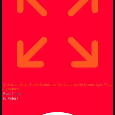
Sicher dir einen 100% Bonus bis 500€ und spiele Bonus Epic Wild
Extralines
Rate Game
(
0
Votes)