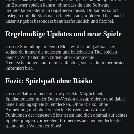
im Browser spielen kannst, ohne dass du eine Software
herunterladen oder dich registrieren musst. Du kannst sofort
loslegen und die Slots nach Belieben ausprobieren. Dies macht
unser Angebot besonders benutzerfreundlich und flexibel.
Regelmäßige Updates und neue Spiele
Unsere Sammlung an Demo Slots wird ständig aktualisiert,
sodass du immer die neuesten und beliebtesten Titel spielen
kannst. Wir halten dich zudem über kommende
Neuerscheinungen auf dem Laufenden, sodass du immer bestens
informiert bist.
Fazit: Spielspaß ohne Risiko
Unsere Plattform bietet dir die perfekte Möglichkeit,
Spielautomaten in der Demo-Version auszuprobieren und dabei
neue Lieblingsspiele zu entdecken. Ohne Risiko, ohne
Anmeldung und ohne versteckte Kosten kannst du alle
Funktionen der neuesten Slots testen und dich optimal auf echtes
Spielvergnügen vorbereiten. Probiere es aus und entdecke die
spannenden Welten der Slots!