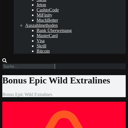
Jeton
CashtoCode
MiFinity
MuchBetter
Auszahlmethoden
Bank Überweisung
MasterCard
Visa
Skrill
Bitcoin
Bonus Epic Wild Extralines
Bonus Epic Wild Extralines