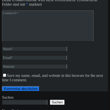
Felder sind mit
*
markiert
Save my name, email, and website in this browser for the next
time I comment.
Suchen
Suchen