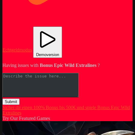
Echtgeldmodus
Demoversion
Having issues with
Bonus Epic Wild Extralines
?
Submit
Sicher dir einen 100% Bonus bis 500€ und spiele Bonus Epic Wild
Extralines
Try Our Featured Games