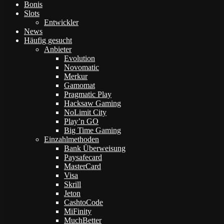
Bonis
Slots
Entwickler
News
Häufig gesucht
Anbieter
Evolution
Novomatic
Merkur
Gamomat
Pragmatic Play
Hacksaw Gaming
NoLimit City
Play’n GO
Big Time Gaming
Einzahlmethoden
Bank Überweisung
Paysafecard
MasterCard
Visa
Skrill
Jeton
CashtoCode
MiFinity
MuchBetter