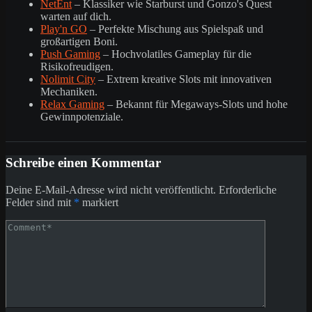
NetEnt
– Klassiker wie Starburst und Gonzo's Quest
warten auf dich.
Play'n GO
– Perfekte Mischung aus Spielspaß und
großartigen Boni.
Push Gaming
– Hochvolatiles Gameplay für die
Risikofreudigen.
Nolimit City
– Extrem kreative Slots mit innovativen
Mechaniken.
Relax Gaming
– Bekannt für Megaways-Slots und hohe
Gewinnpotenziale.
Schreibe einen Kommentar
Deine E-Mail-Adresse wird nicht veröffentlicht.
Erforderliche
Felder sind mit
*
markiert