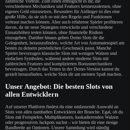
zahlreiche Vorteile. Zum einen ermöglicht es dir, die
verschiedenen Mechaniken und Features kennenzulernen, ohne
eigenes Geld einzusetzen. Besonders für Anfänger ist dies eine
große Hilfe, da sie sich so mit den Regeln und Funktionen
vertraut machen können. Aber auch erfahrene Spieler profitieren
davon, da sie neue Strategien entwickeln und verschiedene
Einsatzhöhen testen können, ohne finanzielle Risiken
einzugehen. Darüber hinaus geben Demo Slots dir die
Gelegenheit, herauszufinden, welche Art von Automatenspiel am
besten zu deinem persönlichen Geschmack passt. Manche
Spieler bevorzugen klassische Slots mit wenigen Walzen und
einfachen Symbolen, während andere moderne Slots mit
zahlreichen Features und komplizierten Bonusmechaniken
bevorzugen. Durch das Testen in der Demo-Version kannst du
gezielt herausfinden, welche Slots dir am meisten Spaß machen.
Unser Angebot: Die besten Slots von
allen Entwicklern
Auf unserer Plattform findest du eine umfassende Auswahl an
Slots von allen namhaften Entwicklern der Branche. Egal, ob du
Slots mit Freispielen, Multiplikatoren, kaskadierenden Walzen
oder progressiven Jackpots suchst – wir bieten dir eine riesige
Bandbreite an Optionen. Unsere Sammlung wird ständig