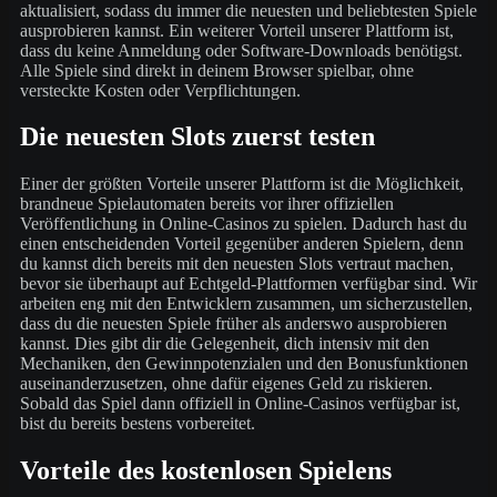
aktualisiert, sodass du immer die neuesten und beliebtesten Spiele
ausprobieren kannst. Ein weiterer Vorteil unserer Plattform ist,
dass du keine Anmeldung oder Software-Downloads benötigst.
Alle Spiele sind direkt in deinem Browser spielbar, ohne
versteckte Kosten oder Verpflichtungen.
Die neuesten Slots zuerst testen
Einer der größten Vorteile unserer Plattform ist die Möglichkeit,
brandneue Spielautomaten bereits vor ihrer offiziellen
Veröffentlichung in Online-Casinos zu spielen. Dadurch hast du
einen entscheidenden Vorteil gegenüber anderen Spielern, denn
du kannst dich bereits mit den neuesten Slots vertraut machen,
bevor sie überhaupt auf Echtgeld-Plattformen verfügbar sind. Wir
arbeiten eng mit den Entwicklern zusammen, um sicherzustellen,
dass du die neuesten Spiele früher als anderswo ausprobieren
kannst. Dies gibt dir die Gelegenheit, dich intensiv mit den
Mechaniken, den Gewinnpotenzialen und den Bonusfunktionen
auseinanderzusetzen, ohne dafür eigenes Geld zu riskieren.
Sobald das Spiel dann offiziell in Online-Casinos verfügbar ist,
bist du bereits bestens vorbereitet.
Vorteile des kostenlosen Spielens