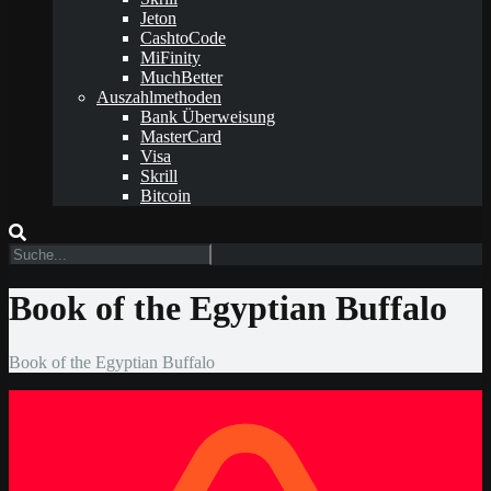
Jeton
CashtoCode
MiFinity
MuchBetter
Auszahlmethoden
Bank Überweisung
MasterCard
Visa
Skrill
Bitcoin
Book of the Egyptian Buffalo
Book of the Egyptian Buffalo