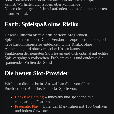
kannst. Wir halten dich zudem über kommende
Neuerscheinungen auf dem Laufenden, sodass du immer bestens
informiert bist.
Fazit: Spielspaß ohne Risiko
Unsere Plattform bietet dir die perfekte Möglichkeit,
Spielautomaten in der Demo-Version auszuprobieren und dabei
neue Lieblingsspiele zu entdecken. Ohne Risiko, ohne
Anmeldung und ohne versteckte Kosten kannst du alle
Funktionen der neuesten Slots testen und dich optimal auf echtes
Spielvergnügen vorbereiten. Probiere es aus und entdecke die
spannenden Welten der Slots!
Die besten Slot-Provider
Wir bieten dir eine breite Auswahl an Slots von führenden
Providern der Branche. Entdecke Spiele von:
Hacksaw Gaming
– Innovativ und spannend mit
einzigartigen Features.
Pragmatic Play
– Einer der Marktführer mit Top-Grafiken
und hohen Gewinnen.