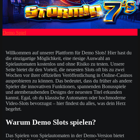
Demo Spiel
Willkommen auf unserer Plattform für Demo Slots! Hier hast du
die einzigartige Möglichkeit, eine riesige Auswahl an
Spielautomaten kostenlos und ohne Risiko zu testen. Unsere
Seite bietet dir den Vorteil, die neuesten Slots oft bis zu zwei
Wochen vor ihrer offiziellen Veröffentlichung in Online-Casinos
ausprobieren zu können. Das bedeutet, dass du früher als andere
Spieler die innovativen Funktionen, spannenden Bonusspiele
und atemberaubenden Designs der neuesten Titel erkunden
kannst. Egal, ob du klassische Automaten oder hochmoderne
Video-Slots bevorzugst – hier findest du alles, was dein Herz
begehrt.
Warum Demo Slots spielen?
Das Spielen von Spielautomaten in der Demo-Version bietet