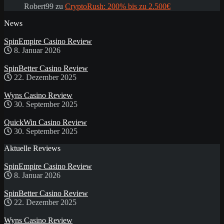
Robert99
zu
CryptoRush: 200% bis zu 2.500€
News
SpinEmpire Casino Review
8. Januar 2026
SpinBetter Casino Review
22. Dezember 2025
Wyns Casino Review
30. September 2025
QuickWin Casino Review
30. September 2025
Aktuelle Reviews
SpinEmpire Casino Review
8. Januar 2026
SpinBetter Casino Review
22. Dezember 2025
Wyns Casino Review