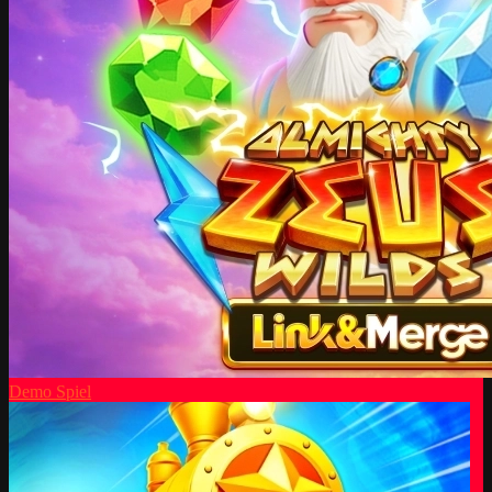
Demo Spiel