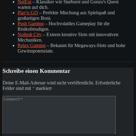
NetEnt
– Klassiker wie Starburst und Gonzo's Quest
warten auf dich.
Play'n GO
– Perfekte Mischung aus Spielspaß und
großartigen Boni.
Push Gaming
– Hochvolatiles Gameplay für die
Risikofreudigen.
Nolimit City
– Extrem kreative Slots mit innovativen
Mechaniken.
Relax Gaming
– Bekannt für Megaways-Slots und hohe
Gewinnpotenziale.
Schreibe einen Kommentar
Deine E-Mail-Adresse wird nicht veröffentlicht.
Erforderliche
Felder sind mit
*
markiert