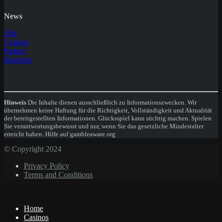
News
Alle
Casinos
Partner
Ratgeber
Hinweis
Die Inhalte dienen ausschließlich zu Informationszwecken. Wir
übernehmen keine Haftung für die Richtigkeit, Vollständigkeit und Aktualität
der bereitgestellten Informationen. Glücksspiel kann süchtig machen. Spielen
Sie verantwortungsbewusst und nur, wenn Sie das gesetzliche Mindestalter
erreicht haben. Hilfe auf gambleaware.org
© Copyright 2024
Privacy Policy
Terms and Conditions
Home
Casinos