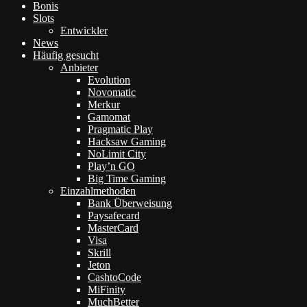
Bonis
Slots
Entwickler
News
Häufig gesucht
Anbieter
Evolution
Novomatic
Merkur
Gamomat
Pragmatic Play
Hacksaw Gaming
NoLimit City
Play’n GO
Big Time Gaming
Einzahlmethoden
Bank Überweisung
Paysafecard
MasterCard
Visa
Skrill
Jeton
CashtoCode
MiFinity
MuchBetter