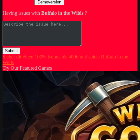
Demoversion
Having issues with
Buffalo in the Wilds
?
Submit
Sicher dir einen 100% Bonus bis 500€ und spiele Buffalo in the
Wilds
Try Our Featured Games