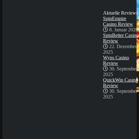
30. September
2025
Aktuelle Reviews
SpinEmpire
Casino Review
8. Januar 2026
SpinBetter Casino
Review
22. Dezember
2025
Wyns Casino
Review
30. September
2025
QuickWin Casino
Review
30. September
Demo Spiel
2025