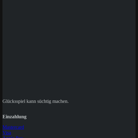
Save my name, email, and website in this
browser for the next time I comment.
Glücksspiel kann süchtig machen.
Einzahlung
Mastercard
Visa