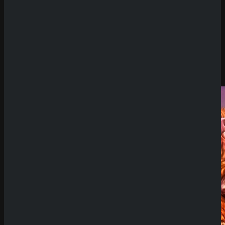
Demo Spiel