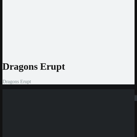
Jeton
CashtoCode
MiFinity
MuchBetter
Auszahlmethoden
Bank Überweisung
MasterCard
Visa
Skrill
Bitcoin
Dragons Erupt
Dragons Erupt
Suchen
Neue Casinos