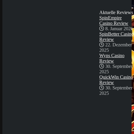
30. September
2025
Aktuelle Reviews
SpinEmpire
Casino Review
8. Januar 2026
SpinBetter Casino
Review
22. Dezember
2025
Wyns Casino
Review
30. September
2025
QuickWin Casino
Review
30. September
2025