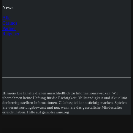
News
Alle
Casinos
Partner
Ratgeber
Hinweis
Die Inhalte dienen ausschließlich zu Informationszwecken. Wir
übernehmen keine Haftung für die Richtigkeit, Vollständigkeit und Aktualität
der bereitgestellten Informationen. Glücksspiel kann süchtig machen. Spielen
Sie verantwortungsbewusst und nur, wenn Sie das gesetzliche Mindestalter
erreicht haben. Hilfe auf gambleaware.org
© Copyright 2024