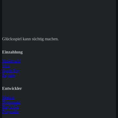
Glücksspiel kann süchtig machen.
Einzahlung
Mastercard
Visa
Apple Pay
Paysafe
Entwickler
Merkur
Novomatic
Play'n Go
Pragmatic