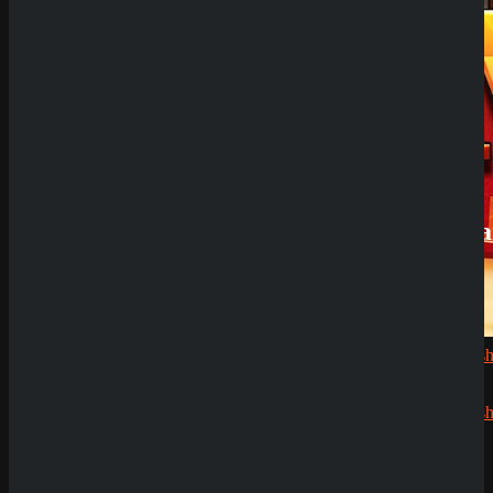
Review
QuickWin
Casino
Review
Betista
Casino
Review
Neueste
Kommenta
Alex
zu
Dazard
rami
zu
CryptoRus
Jens
zu
CryptoRush
200% bis
zu 2.500€
Silizi
zu