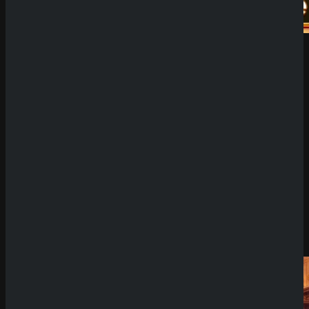
Demo Spiel
Demo Spiel