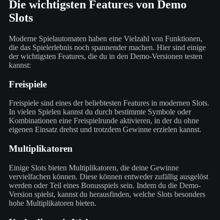
Die wichtigsten Features von Demo
Slots
Moderne Spielautomaten haben eine Vielzahl von Funktionen,
die das Spielerlebnis noch spannender machen. Hier sind einige
der wichtigsten Features, die du in den Demo-Versionen testen
kannst:
Freispiele
Freispiele sind eines der beliebtesten Features in modernen Slots.
In vielen Spielen kannst du durch bestimmte Symbole oder
Kombinationen eine Freispielrunde aktivieren, in der du ohne
eigenen Einsatz drehst und trotzdem Gewinne erzielen kannst.
Multiplikatoren
Einige Slots bieten Multiplikatoren, die deine Gewinne
vervielfachen können. Diese können entweder zufällig ausgelöst
werden oder Teil eines Bonusspiels sein. Indem du die Demo-
Version spielst, kannst du herausfinden, welche Slots besonders
hohe Multiplikatoren bieten.