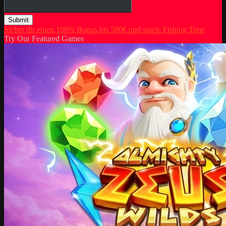
Submit
Sicher dir einen 100% Bonus bis 500€ und spiele Fishing Time
Try Our Featured Games