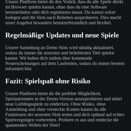
Unsere Plattform bietet dir den Vorteil, dass du alle Spiele direkt
im Browser spielen kannst, ohne dass du eine Software
herunterladen oder dich registrieren musst. Du kannst sofort
loslegen und die Slots nach Belieben ausprobieren. Dies macht
unser Angebot besonders benutzerfreundlich und flexibel.
Regelmäßige Updates und neue Spiele
Unsere Sammlung an Demo Slots wird ständig aktualisiert,
sodass du immer die neuesten und beliebtesten Titel spielen
kannst. Wir halten dich zudem über kommende
Neuerscheinungen auf dem Laufenden, sodass du immer bestens
informiert bist.
Fazit: Spielspaß ohne Risiko
Unsere Plattform bietet dir die perfekte Möglichkeit,
Spielautomaten in der Demo-Version auszuprobieren und dabei
neue Lieblingsspiele zu entdecken. Ohne Risiko, ohne
Anmeldung und ohne versteckte Kosten kannst du alle
Funktionen der neuesten Slots testen und dich optimal auf echtes
Spielvergnügen vorbereiten. Probiere es aus und entdecke die
spannenden Welten der Slots!