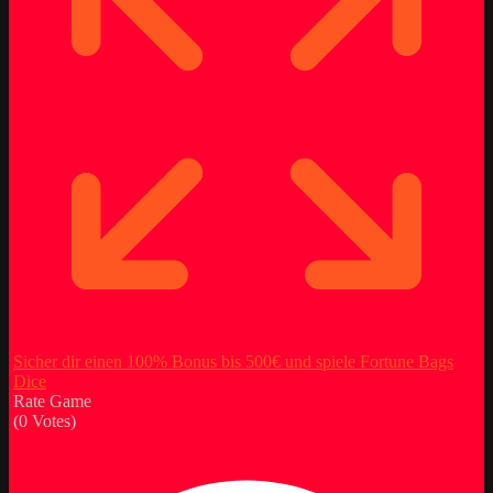
Sicher dir einen 100% Bonus bis 500€ und spiele Fortune Bags
Dice
Rate Game
(
0
Votes)