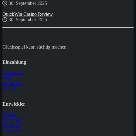
30. September 2025
QuickWin Casino Review
30. September 2025
Glücksspiel kann süchtig machen.
Einzahlung
Mastercard
Visa
Apple Pay
Paysafe
Entwickler
Merkur
Novomatic
Play'n Go
Pragmatic