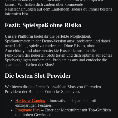
kannst. Wir halten dich zudem über kommende
Neuerscheinungen auf dem Laufenden, sodass du immer bestens
informiert bist.
Fazit: Spielspaß ohne Risiko
Unsere Plattform bietet dir die perfekte Möglichkeit,
Spielautomaten in der Demo-Version auszuprobieren und dabei
neue Lieblingsspiele zu entdecken. Ohne Risiko, ohne
Anmeldung und ohne versteckte Kosten kannst du alle
Funktionen der neuesten Slots testen und dich optimal auf echtes
Spielvergnügen vorbereiten. Probiere es aus und entdecke die
spannenden Welten der Slots!
Die besten Slot-Provider
Wir bieten dir eine breite Auswahl an Slots von führenden
Providern der Branche. Entdecke Spiele von:
Hacksaw Gaming
– Innovativ und spannend mit
einzigartigen Features.
Pragmatic Play
– Einer der Marktführer mit Top-Grafiken
und hohen Gewinnen.