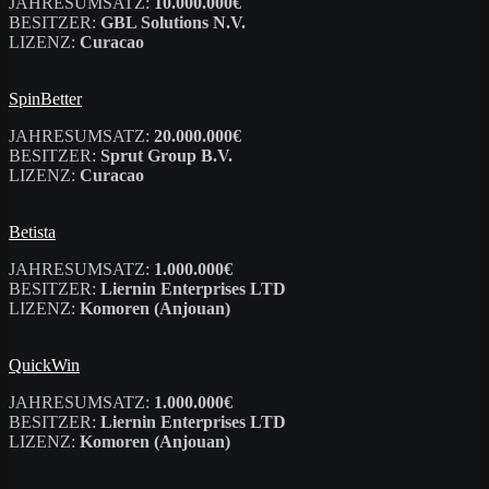
JAHRESUMSATZ:
10.000.000€
BESITZER:
GBL Solutions N.V.
LIZENZ:
Curacao
SpinBetter
JAHRESUMSATZ:
20.000.000€
BESITZER:
Sprut Group B.V.
LIZENZ:
Curacao
Betista
JAHRESUMSATZ:
1.000.000€
BESITZER:
Liernin Enterprises LTD
LIZENZ:
Komoren (Anjouan)
QuickWin
JAHRESUMSATZ:
1.000.000€
BESITZER:
Liernin Enterprises LTD
LIZENZ:
Komoren (Anjouan)