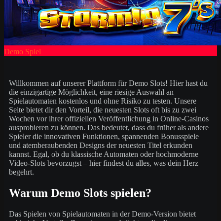
Demo Spiel
Willkommen auf unserer Plattform für Demo Slots! Hier hast du
die einzigartige Möglichkeit, eine riesige Auswahl an
Spielautomaten kostenlos und ohne Risiko zu testen. Unsere
Seite bietet dir den Vorteil, die neuesten Slots oft bis zu zwei
Wochen vor ihrer offiziellen Veröffentlichung in Online-Casinos
ausprobieren zu können. Das bedeutet, dass du früher als andere
Spieler die innovativen Funktionen, spannenden Bonusspiele
und atemberaubenden Designs der neuesten Titel erkunden
kannst. Egal, ob du klassische Automaten oder hochmoderne
Video-Slots bevorzugst – hier findest du alles, was dein Herz
begehrt.
Warum Demo Slots spielen?
Das Spielen von Spielautomaten in der Demo-Version bietet