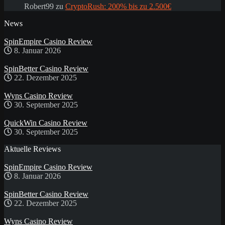
Robert99
zu
CryptoRush: 200% bis zu 2.500€
News
SpinEmpire Casino Review
8. Januar 2026
SpinBetter Casino Review
22. Dezember 2025
Wyns Casino Review
30. September 2025
QuickWin Casino Review
30. September 2025
Aktuelle Reviews
SpinEmpire Casino Review
8. Januar 2026
SpinBetter Casino Review
22. Dezember 2025
Wyns Casino Review