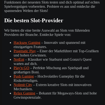
Funktionen der neuesten Slots testen und dich optimal auf echtes
Spielvergnügen vorbereiten. Probiere es aus und entdecke die
spannenden Welten der Slots!
Die besten Slot-Provider
Wir bieten dir eine breite Auswahl an Slots von führenden
Providern der Branche. Entdecke Spiele von:
Hacksaw Gaming
– Innovativ und spannend mit
einzigartigen Features.
Pragmatic Play
– Einer der Marktführer mit Top-Grafiken
und hohen Gewinnen.
NetEnt
– Klassiker wie Starburst und Gonzo's Quest
warten auf dich.
Play'n GO
– Perfekte Mischung aus Spielspaß und
großartigen Boni.
Push Gaming
– Hochvolatiles Gameplay für die
Risikofreudigen.
Nolimit City
– Extrem kreative Slots mit innovativen
Mechaniken.
Relax Gaming
– Bekannt für Megaways-Slots und hohe
Gewinnpotenziale.