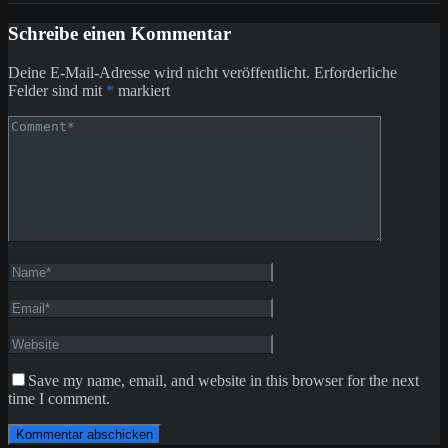
Schreibe einen Kommentar
Deine E-Mail-Adresse wird nicht veröffentlicht.
Erforderliche
Felder sind mit
*
markiert
Save my name, email, and website in this browser for the next
time I comment.