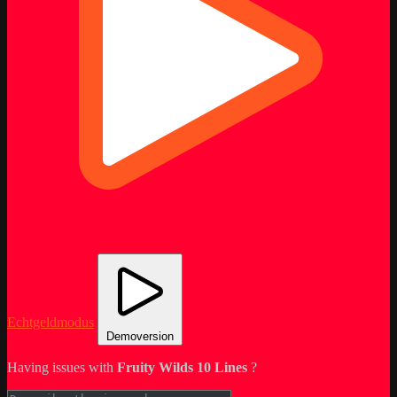
Echtgeldmodus
Demoversion
Having issues with
Fruity Wilds 10 Lines
?