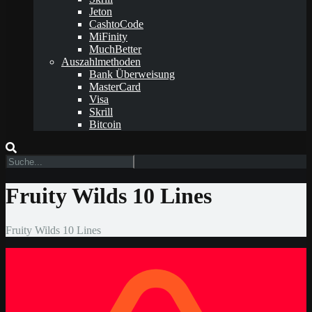
Jeton
CashtoCode
MiFinity
MuchBetter
Auszahlmethoden
Bank Überweisung
MasterCard
Visa
Skrill
Bitcoin
Fruity Wilds 10 Lines
Fruity Wilds 10 Lines