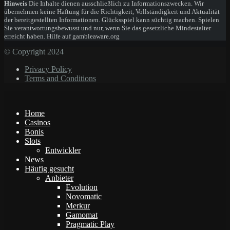
Hinweis
Die Inhalte dienen ausschließlich zu Informationszwecken. Wir
übernehmen keine Haftung für die Richtigkeit, Vollständigkeit und Aktualität
der bereitgestellten Informationen. Glücksspiel kann süchtig machen. Spielen
Sie verantwortungsbewusst und nur, wenn Sie das gesetzliche Mindestalter
erreicht haben. Hilfe auf gambleaware.org
© Copyright 2024
Privacy Policy
Terms and Conditions
Home
Casinos
Bonis
Slots
Entwickler
News
Häufig gesucht
Anbieter
Evolution
Novomatic
Merkur
Gamomat
Pragmatic Play