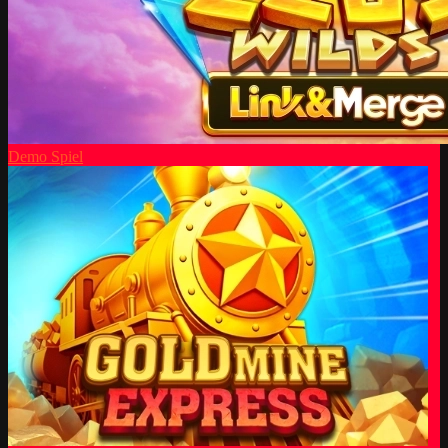
Demo Spiel