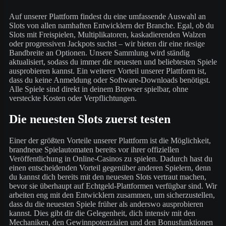
Auf unserer Plattform findest du eine umfassende Auswahl an
Slots von allen namhaften Entwicklern der Branche. Egal, ob du
Slots mit Freispielen, Multiplikatoren, kaskadierenden Walzen
oder progressiven Jackpots suchst – wir bieten dir eine riesige
Bandbreite an Optionen. Unsere Sammlung wird ständig
aktualisiert, sodass du immer die neuesten und beliebtesten Spiele
ausprobieren kannst. Ein weiterer Vorteil unserer Plattform ist,
dass du keine Anmeldung oder Software-Downloads benötigst.
Alle Spiele sind direkt in deinem Browser spielbar, ohne
versteckte Kosten oder Verpflichtungen.
Die neuesten Slots zuerst testen
Einer der größten Vorteile unserer Plattform ist die Möglichkeit,
brandneue Spielautomaten bereits vor ihrer offiziellen
Veröffentlichung in Online-Casinos zu spielen. Dadurch hast du
einen entscheidenden Vorteil gegenüber anderen Spielern, denn
du kannst dich bereits mit den neuesten Slots vertraut machen,
bevor sie überhaupt auf Echtgeld-Plattformen verfügbar sind. Wir
arbeiten eng mit den Entwicklern zusammen, um sicherzustellen,
dass du die neuesten Spiele früher als anderswo ausprobieren
kannst. Dies gibt dir die Gelegenheit, dich intensiv mit den
Mechaniken, den Gewinnpotenzialen und den Bonusfunktionen