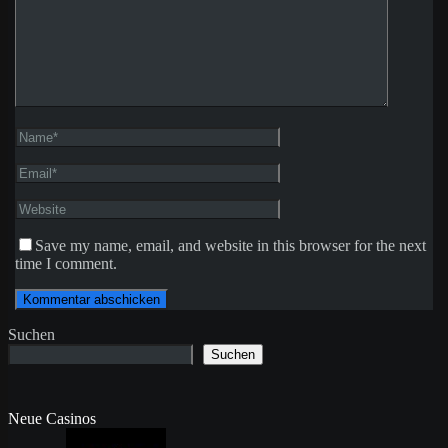
Save my name, email, and website in this browser for the next
time I comment.
Suchen
Suchen
Neue Casinos