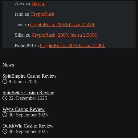
Alex
zu
Dazard
rami
zu
CryptoRush
Jens
zu
CryptoRush: 200% bis zu 2.500€
Silizi
zu
CryptoRush: 200% bis zu 2.500€
Robert99
zu
CryptoRush: 200% bis zu 2.500€
News
SpinEmpire Casino Review
8. Januar 2026
SpinBetter Casino Review
22. Dezember 2025
Wyns Casino Review
30. September 2025
QuickWin Casino Review
30. September 2025