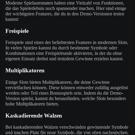
Moderne Spielautomaten haben eine Vielzahl von Funktionen,
die das Spielerlebnis noch spannender machen. Hier sind einige
der wichtigsten Features, die du in den Demo-Versionen testen
kannst:
Freispiele
Freispiele sind eines der beliebtesten Features in modernen Slots.
In vielen Spielen kannst du durch bestimmte Symbole oder
Kombinationen eine Freispielrunde aktivieren, in der du ohne
eigenen Einsatz drehst und trotzdem Gewinne erzielen kannst.
Multiplikatoren
Einige Slots bieten Multiplikatoren, die deine Gewinne
vervielfachen können. Diese können entweder zufällig ausgelöst
werden oder Teil eines Bonusspiels sein. Indem du die Demo-
Version spielst, kannst du herausfinden, welche Slots besonders
hohe Multiplikatoren bieten.
Kaskadierende Walzen
Bei kaskadierenden Walzen verschwinden gewinnende Symbole
und machen Platz für neue Symbole, die von oben nachrutschen.