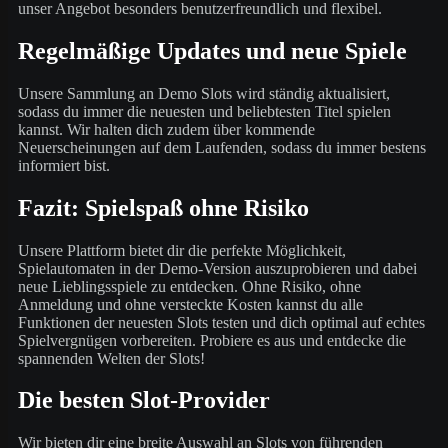
unser Angebot besonders benutzerfreundlich und flexibel.
Regelmäßige Updates und neue Spiele
Unsere Sammlung an Demo Slots wird ständig aktualisiert,
sodass du immer die neuesten und beliebtesten Titel spielen
kannst. Wir halten dich zudem über kommende
Neuerscheinungen auf dem Laufenden, sodass du immer bestens
informiert bist.
Fazit: Spielspaß ohne Risiko
Unsere Plattform bietet dir die perfekte Möglichkeit,
Spielautomaten in der Demo-Version auszuprobieren und dabei
neue Lieblingsspiele zu entdecken. Ohne Risiko, ohne
Anmeldung und ohne versteckte Kosten kannst du alle
Funktionen der neuesten Slots testen und dich optimal auf echtes
Spielvergnügen vorbereiten. Probiere es aus und entdecke die
spannenden Welten der Slots!
Die besten Slot-Provider
Wir bieten dir eine breite Auswahl an Slots von führenden