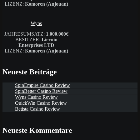
LIZENZ:
Komoren (Anjouan)
Wyns
JAHRESUMSATZ:
1.000.000€
BESITZER:
Liernin
Enterprises LTD
LIZENZ:
Komoren (Anjouan)
Neueste Beiträge
SpinEmpire Casino Review
SpinBetter Casino Review
Wyns Casino Review
QuickWin Casino Review
Betista Casino Review
Neueste Kommentare