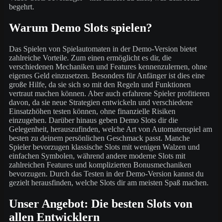
begehrt.
Warum Demo Slots spielen?
Das Spielen von Spielautomaten in der Demo-Version bietet
zahlreiche Vorteile. Zum einen ermöglicht es dir, die
verschiedenen Mechaniken und Features kennenzulernen, ohne
eigenes Geld einzusetzen. Besonders für Anfänger ist dies eine
große Hilfe, da sie sich so mit den Regeln und Funktionen
vertraut machen können. Aber auch erfahrene Spieler profitieren
davon, da sie neue Strategien entwickeln und verschiedene
Einsatzhöhen testen können, ohne finanzielle Risiken
einzugehen. Darüber hinaus geben Demo Slots dir die
Gelegenheit, herauszufinden, welche Art von Automatenspiel am
besten zu deinem persönlichen Geschmack passt. Manche
Spieler bevorzugen klassische Slots mit wenigen Walzen und
einfachen Symbolen, während andere moderne Slots mit
zahlreichen Features und komplizierten Bonusmechaniken
bevorzugen. Durch das Testen in der Demo-Version kannst du
gezielt herausfinden, welche Slots dir am meisten Spaß machen.
Unser Angebot: Die besten Slots von
allen Entwicklern