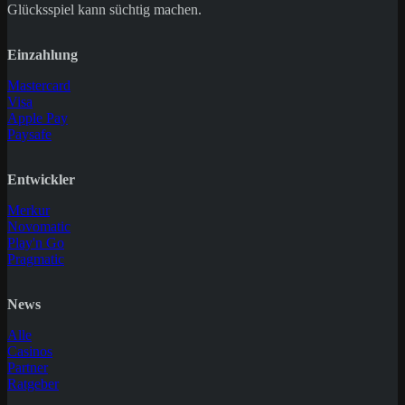
Glücksspiel kann süchtig machen.
Einzahlung
Mastercard
Visa
Apple Pay
Paysafe
Entwickler
Merkur
Novomatic
Play'n Go
Pragmatic
News
Alle
Casinos
Partner
Ratgeber