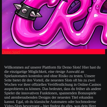
Demo Spiel
Willkommen auf unserer Plattform für Demo Slots! Hier hast du
die einzigartige Möglichkeit, eine riesige Auswahl an
Spielautomaten kostenlos und ohne Risiko zu testen. Unsere
Seite bietet dir den Vorteil, die neuesten Slots oft bis zu zwei
Wochen vor ihrer offiziellen Veröffentlichung in Online-Casinos
ausprobieren zu können. Das bedeutet, dass du früher als andere
Spieler die innovativen Funktionen, spannenden Bonusspiele
und atemberaubenden Designs der neuesten Titel erkunden
kannst. Egal, ob du klassische Automaten oder hochmoderne
Video-Slots bevorzugst – hier findest du alles, was dein Herz