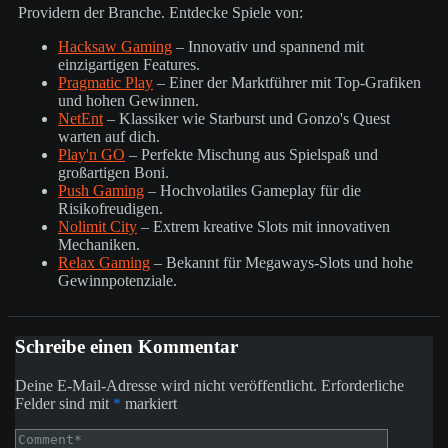
Providern der Branche. Entdecke Spiele von:
Hacksaw Gaming
– Innovativ und spannend mit
einzigartigen Features.
Pragmatic Play
– Einer der Marktführer mit Top-Grafiken
und hohen Gewinnen.
NetEnt
– Klassiker wie Starburst und Gonzo's Quest
warten auf dich.
Play'n GO
– Perfekte Mischung aus Spielspaß und
großartigen Boni.
Push Gaming
– Hochvolatiles Gameplay für die
Risikofreudigen.
Nolimit City
– Extrem kreative Slots mit innovativen
Mechaniken.
Relax Gaming
– Bekannt für Megaways-Slots und hohe
Gewinnpotenziale.
Schreibe einen Kommentar
Deine E-Mail-Adresse wird nicht veröffentlicht.
Erforderliche
Felder sind mit
*
markiert