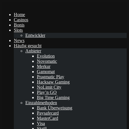
Home
Casinos
Bonis
Slots
Entwickler
News
Häufig gesucht
Anbieter
Evolution
Novomatic
Merkur
Gamomat
Pragmatic Play
Hacksaw Gaming
NoLimit City
Play’n GO
Big Time Gaming
Einzahlmethoden
Bank Überweisung
Paysafecard
MasterCard
Visa
Skrill