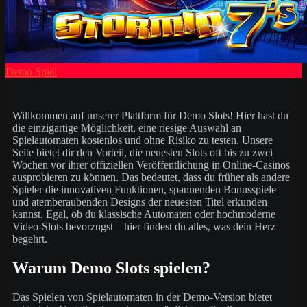
Demo Spiel
Willkommen auf unserer Plattform für Demo Slots! Hier hast du
die einzigartige Möglichkeit, eine riesige Auswahl an
Spielautomaten kostenlos und ohne Risiko zu testen. Unsere
Seite bietet dir den Vorteil, die neuesten Slots oft bis zu zwei
Wochen vor ihrer offiziellen Veröffentlichung in Online-Casinos
ausprobieren zu können. Das bedeutet, dass du früher als andere
Spieler die innovativen Funktionen, spannenden Bonusspiele
und atemberaubenden Designs der neuesten Titel erkunden
kannst. Egal, ob du klassische Automaten oder hochmoderne
Video-Slots bevorzugst – hier findest du alles, was dein Herz
begehrt.
Warum Demo Slots spielen?
Das Spielen von Spielautomaten in der Demo-Version bietet