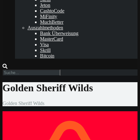
Jeton
CashtoCode
MiFinity
MuchBetter
Auszahlmethoden
Bank Überweisung
MasterCard
Visa
Skrill
Bitcoin
Golden Sheriff Wilds
Golden Sheriff Wilds