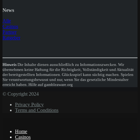
News
Alle
Casinos
Partner
Ratgeber
Hinweis
Die Inhalte dienen ausschließlich zu Informationszwecken. Wir
übernehmen keine Haftung für die Richtigkeit, Vollständigkeit und Aktualität
der bereitgestellten Informationen. Glücksspiel kann süchtig machen. Spielen
Sie verantwortungsbewusst und nur, wenn Sie das gesetzliche Mindestalter
erreicht haben. Hilfe auf gambleaware.org
© Copyright 2024
Privacy Policy
Terms and Conditions
Home
Casinos