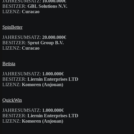
JAHRESUMSATZ:
10.000.000€
BESITZER:
GBL Solutions N.V.
LIZENZ:
Curacao
SpinBetter
JAHRESUMSATZ:
20.000.000€
BESITZER:
Sprut Group B.V.
LIZENZ:
Curacao
Betista
JAHRESUMSATZ:
1.000.000€
BESITZER:
Liernin Enterprises LTD
LIZENZ:
Komoren (Anjouan)
QuickWin
JAHRESUMSATZ:
1.000.000€
BESITZER:
Liernin Enterprises LTD
LIZENZ:
Komoren (Anjouan)