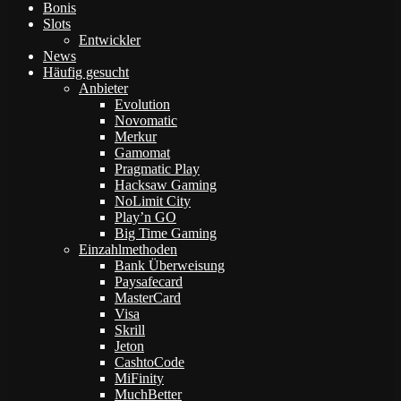
Bonis
Slots
Entwickler
News
Häufig gesucht
Anbieter
Evolution
Novomatic
Merkur
Gamomat
Pragmatic Play
Hacksaw Gaming
NoLimit City
Play’n GO
Big Time Gaming
Einzahlmethoden
Bank Überweisung
Paysafecard
MasterCard
Visa
Skrill
Jeton
CashtoCode
MiFinity
MuchBetter