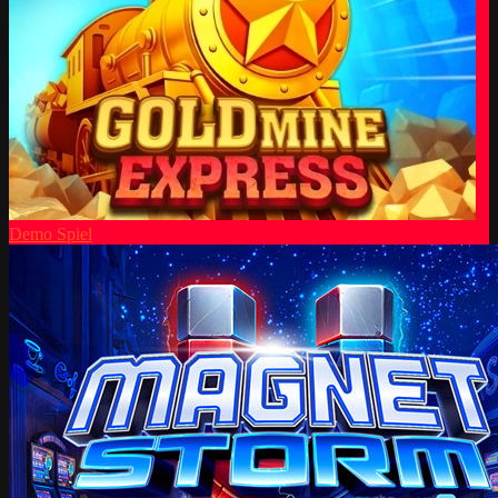
Demo Spiel