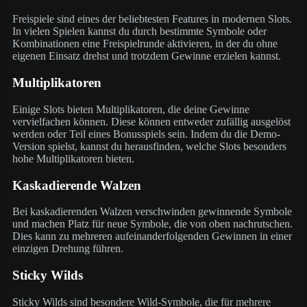
Freispiele sind eines der beliebtesten Features in modernen Slots.
In vielen Spielen kannst du durch bestimmte Symbole oder
Kombinationen eine Freispielrunde aktivieren, in der du ohne
eigenen Einsatz drehst und trotzdem Gewinne erzielen kannst.
Multiplikatoren
Einige Slots bieten Multiplikatoren, die deine Gewinne
vervielfachen können. Diese können entweder zufällig ausgelöst
werden oder Teil eines Bonusspiels sein. Indem du die Demo-
Version spielst, kannst du herausfinden, welche Slots besonders
hohe Multiplikatoren bieten.
Kaskadierende Walzen
Bei kaskadierenden Walzen verschwinden gewinnende Symbole
und machen Platz für neue Symbole, die von oben nachrutschen.
Dies kann zu mehreren aufeinanderfolgenden Gewinnen in einer
einzigen Drehung führen.
Sticky Wilds
Sticky Wilds sind besondere Wild-Symbole, die für mehrere