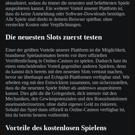
aktualisiert, sodass du immer die neuesten und beliebtesten Spiele
ausprobieren kannst. Ein weiterer Vorteil unserer Plattform ist,
dass du keine Anmeldung oder Software-Downloads benötigst.
Alle Spiele sind direkt in deinem Browser spielbar, ohne
versteckte Kosten oder Verpflichtungen.
Die neuesten Slots zuerst testen
Einer der größten Vorteile unserer Plattform ist die Möglichkeit,
brandneue Spielautomaten bereits vor ihrer offiziellen
Veröffentlichung in Online-Casinos zu spielen. Dadurch hast du
einen entscheidenden Vorteil gegenüber anderen Spielern, denn
du kannst dich bereits mit den neuesten Slots vertraut machen,
bevor sie überhaupt auf Echtgeld-Plattformen verfügbar sind. Wir
arbeiten eng mit den Entwicklern zusammen, um sicherzustellen,
dass du die neuesten Spiele früher als anderswo ausprobieren
kannst. Dies gibt dir die Gelegenheit, dich intensiv mit den
Mechaniken, den Gewinnpotenzialen und den Bonusfunktionen
auseinanderzusetzen, ohne dafür eigenes Geld zu riskieren.
Sobald das Spiel dann offiziell in Online-Casinos verfügbar ist,
bist du bereits bestens vorbereitet.
Vorteile des kostenlosen Spielens