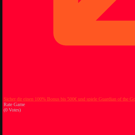
Sicher dir einen 100% Bonus bis 500€ und spiele Guardian of the G
Rate Game
(
0
Votes)