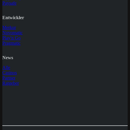
Paysafe
Entwickler
Merkur
Novomatic
Play'n Go
Pragmatic
News
Alle
Casinos
Partner
Ratgeber