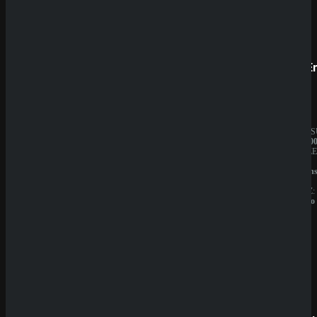
Prestige
SpinE
BESITZER:
JAHRES
Aurevia
10.000.0
IT
BESITZE
Group
GBL
LIZENZ:
Solution
Curacao
N.V.
LIZENZ:
Curacao