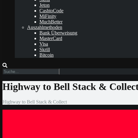
Jeton
CashtoCode
MiFinity
MuchBetter
Auszahlmethoden
Bank Überweisung
MasterCard
Visa
Skrill
Bitcoin
Highway to Bell Stack & Collec
Highway to Bell Stack & Collect