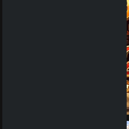
Jens
zu
CryptoRush
200% bis
zu 2.500€
Silizi
zu
CryptoRush
200% bis
zu 2.500€
Robert99
zu
CryptoRush
200% bis
zu 2.500€
News
SpinEmpire Casino
Review
8. Januar 2026
SpinBetter Casino
Review
22. Dezember
Demo Spiel
2025
Wyns Casino Revie