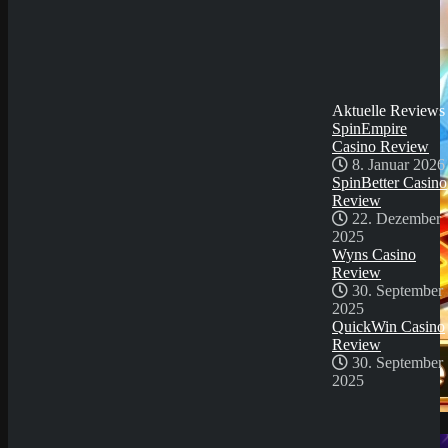
30. September
2025
QuickWin Casino
Review
30. September
2025
Aktuelle Reviews
SpinEmpire
Casino Review
8. Januar 2026
SpinBetter Casino
Review
22. Dezember
2025
Wyns Casino
Review
30. September
2025
QuickWin Casino
Review
30. September
2025
Demo Spiel