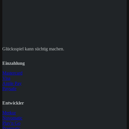
Save my name, email, and website in this
browser for the next time I comment.
Glücksspiel kann süchtig machen.
Einzahlung
Mastercard
Visa
Apple Pay
Paysafe
Entwickler
Merkur
Novomatic
Play'n Go
Pragmatic