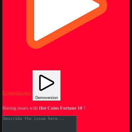
Echtgeldmodus
Demoversion
Having issues with
Hot Coins Fortune 10
?