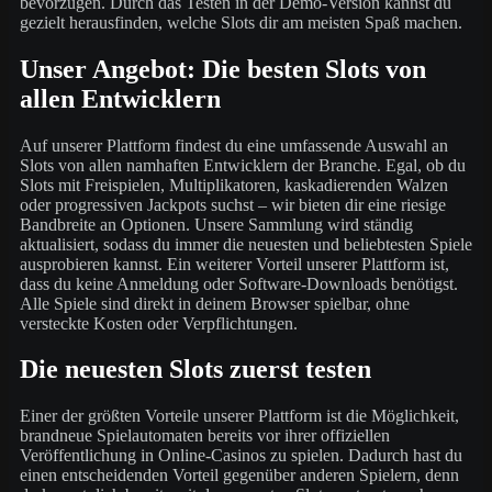
bevorzugen. Durch das Testen in der Demo-Version kannst du
gezielt herausfinden, welche Slots dir am meisten Spaß machen.
Unser Angebot: Die besten Slots von
allen Entwicklern
Auf unserer Plattform findest du eine umfassende Auswahl an
Slots von allen namhaften Entwicklern der Branche. Egal, ob du
Slots mit Freispielen, Multiplikatoren, kaskadierenden Walzen
oder progressiven Jackpots suchst – wir bieten dir eine riesige
Bandbreite an Optionen. Unsere Sammlung wird ständig
aktualisiert, sodass du immer die neuesten und beliebtesten Spiele
ausprobieren kannst. Ein weiterer Vorteil unserer Plattform ist,
dass du keine Anmeldung oder Software-Downloads benötigst.
Alle Spiele sind direkt in deinem Browser spielbar, ohne
versteckte Kosten oder Verpflichtungen.
Die neuesten Slots zuerst testen
Einer der größten Vorteile unserer Plattform ist die Möglichkeit,
brandneue Spielautomaten bereits vor ihrer offiziellen
Veröffentlichung in Online-Casinos zu spielen. Dadurch hast du
einen entscheidenden Vorteil gegenüber anderen Spielern, denn