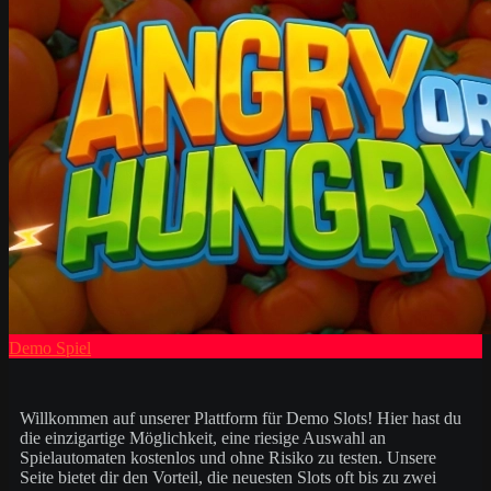
Demo Spiel
Willkommen auf unserer Plattform für Demo Slots! Hier hast du
die einzigartige Möglichkeit, eine riesige Auswahl an
Spielautomaten kostenlos und ohne Risiko zu testen. Unsere
Seite bietet dir den Vorteil, die neuesten Slots oft bis zu zwei