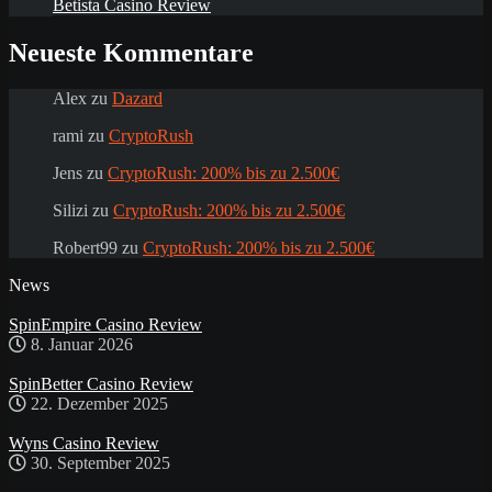
Betista Casino Review
Neueste Kommentare
Alex
zu
Dazard
rami
zu
CryptoRush
Jens
zu
CryptoRush: 200% bis zu 2.500€
Silizi
zu
CryptoRush: 200% bis zu 2.500€
Robert99
zu
CryptoRush: 200% bis zu 2.500€
News
SpinEmpire Casino Review
8. Januar 2026
SpinBetter Casino Review
22. Dezember 2025
Wyns Casino Review
30. September 2025