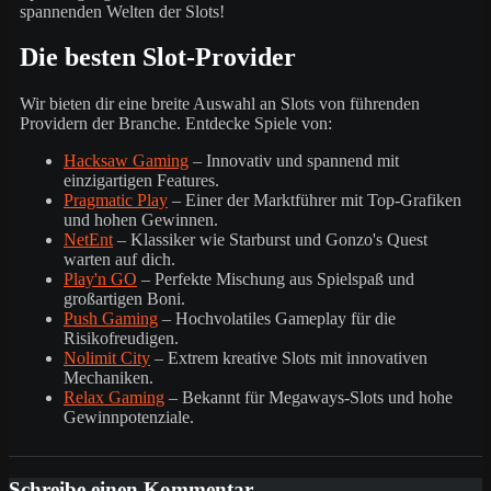
spannenden Welten der Slots!
Die besten Slot-Provider
Wir bieten dir eine breite Auswahl an Slots von führenden
Providern der Branche. Entdecke Spiele von:
Hacksaw Gaming
– Innovativ und spannend mit
einzigartigen Features.
Pragmatic Play
– Einer der Marktführer mit Top-Grafiken
und hohen Gewinnen.
NetEnt
– Klassiker wie Starburst und Gonzo's Quest
warten auf dich.
Play'n GO
– Perfekte Mischung aus Spielspaß und
großartigen Boni.
Push Gaming
– Hochvolatiles Gameplay für die
Risikofreudigen.
Nolimit City
– Extrem kreative Slots mit innovativen
Mechaniken.
Relax Gaming
– Bekannt für Megaways-Slots und hohe
Gewinnpotenziale.
Schreibe einen Kommentar