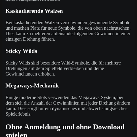
Kaskadierende Walzen
Bei kaskadierenden Walzen verschwinden gewinnende Symbole
und machen Platz für neue Symbole, die von oben nachrutschen.
Dies kann zu mehreren aufeinanderfolgenden Gewinnen in einer
einzigen Drehung führen.
Sticky Wilds
Sticky Wilds sind besondere Wild-Symbole, die für mehrere
Drehungen auf dem Spielfeld verbleiben und deine
Gewinnchancen erhöhen.
Megaways-Mechanik
Einige moderne Slots verwenden das Megaways-System, bei
dem sich die Anzahl der Gewinnlinien mit jeder Drehung ändern
kann. Dies sorgt für ein dynamisches und abwechslungsreiches
Spielerlebnis.
Ohne Anmeldung und ohne Download
spielen