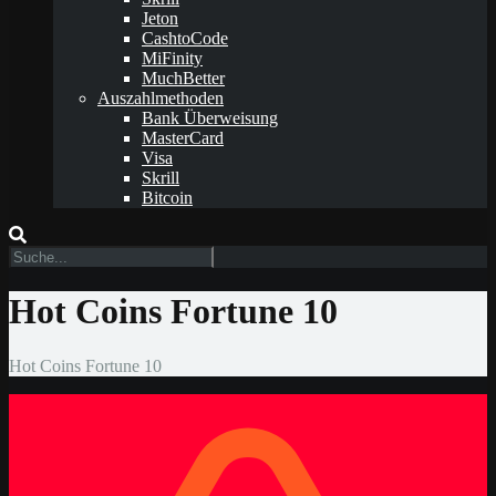
Jeton
CashtoCode
MiFinity
MuchBetter
Auszahlmethoden
Bank Überweisung
MasterCard
Visa
Skrill
Bitcoin
Hot Coins Fortune 10
Hot Coins Fortune 10