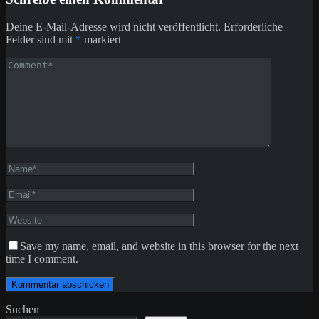
Deine E-Mail-Adresse wird nicht veröffentlicht.
Erforderliche
Felder sind mit
*
markiert
Save my name, email, and website in this browser for the next
time I comment.
Suchen