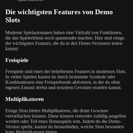
Die wichtigsten Features von Demo
Slots
Moderne Spielautomaten haben eine Vielzahl von Funktionen,
die das Spielerlebnis noch spannender machen. Hier sind einige
der wichtigsten Features, die du in den Demo-Versionen testen
kannst:
Freispiele
Freispiele sind eines der beliebtesten Features in modernen Slots.
In vielen Spielen kannst du durch bestimmte Symbole oder
Kombinationen eine Freispielrunde aktivieren, in der du ohne
eigenen Einsatz drehst und trotzdem Gewinne erzielen kannst.
Multiplikatoren
Einige Slots bieten Multiplikatoren, die deine Gewinne
vervielfachen können. Diese können entweder zufällig ausgelöst
werden oder Teil eines Bonusspiels sein. Indem du die Demo-
Version spielst, kannst du herausfinden, welche Slots besonders
hohe Multiplikatoren bieten.