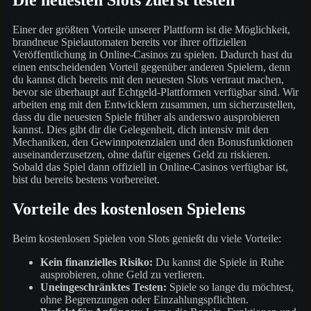
Die neuesten Slots zuerst testen
Einer der größten Vorteile unserer Plattform ist die Möglichkeit,
brandneue Spielautomaten bereits vor ihrer offiziellen
Veröffentlichung in Online-Casinos zu spielen. Dadurch hast du
einen entscheidenden Vorteil gegenüber anderen Spielern, denn
du kannst dich bereits mit den neuesten Slots vertraut machen,
bevor sie überhaupt auf Echtgeld-Plattformen verfügbar sind. Wir
arbeiten eng mit den Entwicklern zusammen, um sicherzustellen,
dass du die neuesten Spiele früher als anderswo ausprobieren
kannst. Dies gibt dir die Gelegenheit, dich intensiv mit den
Mechaniken, den Gewinnpotenzialen und den Bonusfunktionen
auseinanderzusetzen, ohne dafür eigenes Geld zu riskieren.
Sobald das Spiel dann offiziell in Online-Casinos verfügbar ist,
bist du bereits bestens vorbereitet.
Vorteile des kostenlosen Spielens
Beim kostenlosen Spielen von Slots genießt du viele Vorteile:
Kein finanzielles Risiko:
Du kannst die Spiele in Ruhe
ausprobieren, ohne Geld zu verlieren.
Uneingeschränktes Testen:
Spiele so lange du möchtest,
ohne Begrenzungen oder Einzahlungspflichten.