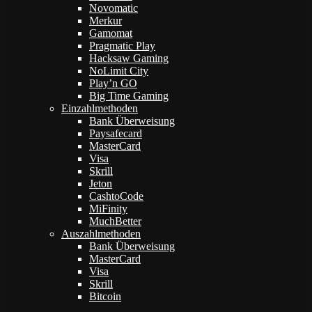
Novomatic
Merkur
Gamomat
Pragmatic Play
Hacksaw Gaming
NoLimit City
Play’n GO
Big Time Gaming
Einzahlmethoden
Bank Überweisung
Paysafecard
MasterCard
Visa
Skrill
Jeton
CashtoCode
MiFinity
MuchBetter
Auszahlmethoden
Bank Überweisung
MasterCard
Visa
Skrill
Bitcoin