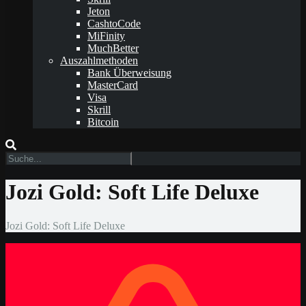
Jeton
CashtoCode
MiFinity
MuchBetter
Auszahlmethoden
Bank Überweisung
MasterCard
Visa
Skrill
Bitcoin
Jozi Gold: Soft Life Deluxe
Jozi Gold: Soft Life Deluxe