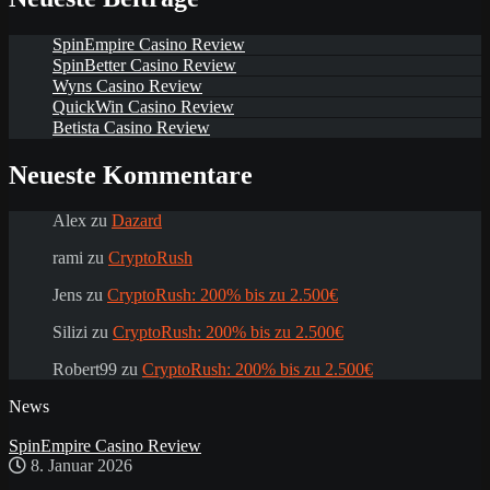
SpinEmpire Casino Review
SpinBetter Casino Review
Wyns Casino Review
QuickWin Casino Review
Betista Casino Review
Neueste Kommentare
Alex
zu
Dazard
rami
zu
CryptoRush
Jens
zu
CryptoRush: 200% bis zu 2.500€
Silizi
zu
CryptoRush: 200% bis zu 2.500€
Robert99
zu
CryptoRush: 200% bis zu 2.500€
News
SpinEmpire Casino Review
8. Januar 2026