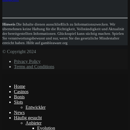
Hinweis
Die Inhalte dienen ausschließlich zu Informationszwecken. Wir
übernehmen keine Haftung für die Richtigkeit, Vollständigkeit und Aktualität
der bereitgestellten Informationen. Glücksspiel kann süchtig machen. Spielen
Sie verantwortungsbewusst und nur, wenn Sie das gesetzliche Mindestalter
erreicht haben. Hilfe auf gambleaware.org
© Copyright 2024
Privacy Policy
Terms and Conditions
Home
Casinos
Bonis
Slots
Entwickler
News
Häufig gesucht
Anbieter
Evolution