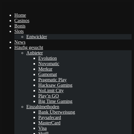
Home
Casinos
Bonis
Slots
Entwickler
News
Häufig gesucht
Anbieter
Evolution
Novomatic
Merkur
Gamomat
Pragmatic Play
Hacksaw Gaming
NoLimit City
Play’n GO
Big Time Gaming
Einzahlmethoden
Bank Überweisung
Paysafecard
MasterCard
Visa
Skrill