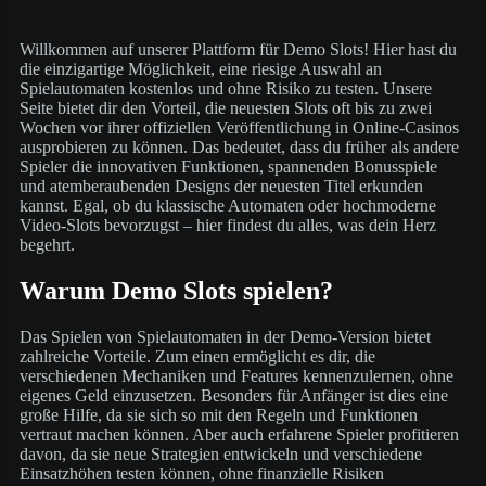
Willkommen auf unserer Plattform für Demo Slots! Hier hast du
die einzigartige Möglichkeit, eine riesige Auswahl an
Spielautomaten kostenlos und ohne Risiko zu testen. Unsere
Seite bietet dir den Vorteil, die neuesten Slots oft bis zu zwei
Wochen vor ihrer offiziellen Veröffentlichung in Online-Casinos
ausprobieren zu können. Das bedeutet, dass du früher als andere
Spieler die innovativen Funktionen, spannenden Bonusspiele
und atemberaubenden Designs der neuesten Titel erkunden
kannst. Egal, ob du klassische Automaten oder hochmoderne
Video-Slots bevorzugst – hier findest du alles, was dein Herz
begehrt.
Warum Demo Slots spielen?
Das Spielen von Spielautomaten in der Demo-Version bietet
zahlreiche Vorteile. Zum einen ermöglicht es dir, die
verschiedenen Mechaniken und Features kennenzulernen, ohne
eigenes Geld einzusetzen. Besonders für Anfänger ist dies eine
große Hilfe, da sie sich so mit den Regeln und Funktionen
vertraut machen können. Aber auch erfahrene Spieler profitieren
davon, da sie neue Strategien entwickeln und verschiedene
Einsatzhöhen testen können, ohne finanzielle Risiken