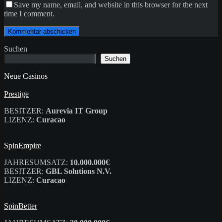
Save my name, email, and website in this browser for the next
time I comment.
Suchen
Suchen
Neue Casinos
Prestige
BESITZER:
Aurevia IT Group
LIZENZ:
Curacao
SpinEmpire
JAHRESUMSATZ:
10.000.000€
BESITZER:
GBL Solutions N.V.
LIZENZ:
Curacao
SpinBetter