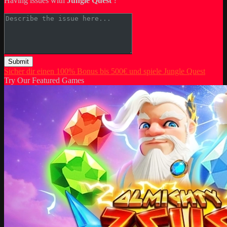
Having issues with
Jungle Quest
?
Submit
Sicher dir einen 100% Bonus bis 500€ und spiele Jungle Quest
Try Our Featured Games