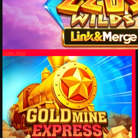
Demo Spiel