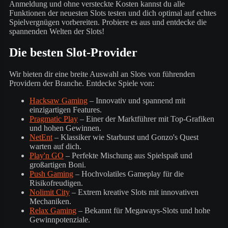
Anmeldung und ohne versteckte Kosten kannst du alle
Funktionen der neuesten Slots testen und dich optimal auf echtes
Spielvergnügen vorbereiten. Probiere es aus und entdecke die
spannenden Welten der Slots!
Die besten Slot-Provider
Wir bieten dir eine breite Auswahl an Slots von führenden
Providern der Branche. Entdecke Spiele von:
Hacksaw Gaming
– Innovativ und spannend mit
einzigartigen Features.
Pragmatic Play
– Einer der Marktführer mit Top-Grafiken
und hohen Gewinnen.
NetEnt
– Klassiker wie Starburst und Gonzo's Quest
warten auf dich.
Play'n GO
– Perfekte Mischung aus Spielspaß und
großartigen Boni.
Push Gaming
– Hochvolatiles Gameplay für die
Risikofreudigen.
Nolimit City
– Extrem kreative Slots mit innovativen
Mechaniken.
Relax Gaming
– Bekannt für Megaways-Slots und hohe
Gewinnpotenziale.