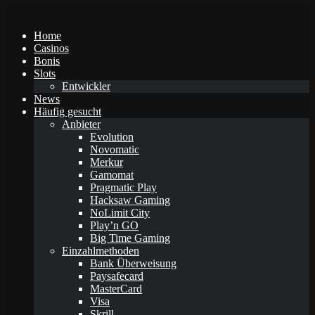
Home
Casinos
Bonis
Slots
Entwickler
News
Häufig gesucht
Anbieter
Evolution
Novomatic
Merkur
Gamomat
Pragmatic Play
Hacksaw Gaming
NoLimit City
Play’n GO
Big Time Gaming
Einzahlmethoden
Bank Überweisung
Paysafecard
MasterCard
Visa
Skrill