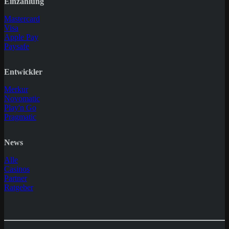
Einzahlung
Mastercard
Visa
Apple Pay
Paysafe
Entwickler
Merkur
Novomatic
Play'n Go
Pragmatic
News
Alle
Casinos
Partner
Ratgeber