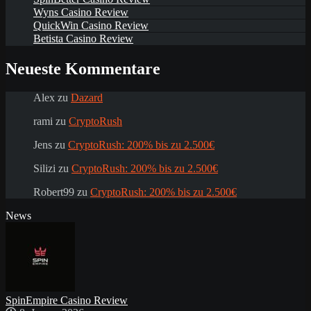
Wyns Casino Review
QuickWin Casino Review
Betista Casino Review
Neueste Kommentare
Alex
zu
Dazard
rami
zu
CryptoRush
Jens
zu
CryptoRush: 200% bis zu 2.500€
Silizi
zu
CryptoRush: 200% bis zu 2.500€
Robert99
zu
CryptoRush: 200% bis zu 2.500€
News
SpinEmpire Casino Review