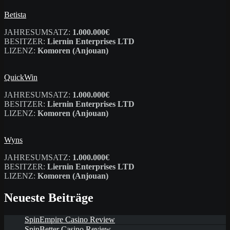
Betista
JAHRESUMSATZ:
1.000.000€
BESITZER:
Liernin Enterprises LTD
LIZENZ:
Komoren (Anjouan)
QuickWin
JAHRESUMSATZ:
1.000.000€
BESITZER:
Liernin Enterprises LTD
LIZENZ:
Komoren (Anjouan)
Wyns
JAHRESUMSATZ:
1.000.000€
BESITZER:
Liernin Enterprises LTD
LIZENZ:
Komoren (Anjouan)
Neueste Beiträge
SpinEmpire Casino Review
SpinBetter Casino Review