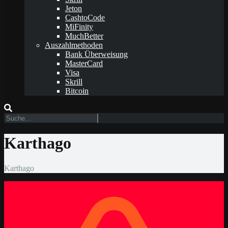
Jeton
CashtoCode
MiFinity
MuchBetter
Auszahlmethoden
Bank Überweisung
MasterCard
Visa
Skrill
Bitcoin
Karthago
Karthago