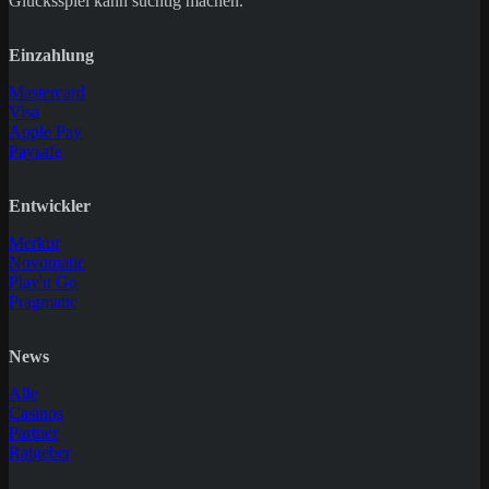
Glücksspiel kann süchtig machen.
Einzahlung
Mastercard
Visa
Apple Pay
Paysafe
Entwickler
Merkur
Novomatic
Play'n Go
Pragmatic
News
Alle
Casinos
Partner
Ratgeber