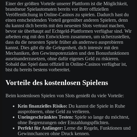
Einer der größten Vorteile unserer Plattform ist die Möglichkeit,
brandneue Spielautomaten bereits vor ihrer offiziellen
Veröffentlichung in Online-Casinos zu spielen. Dadurch hast du
einen entscheidenden Vorteil gegenüber anderen Spielern, denn
du kannst dich bereits mit den neuesten Slots vertraut machen,
bevor sie überhaupt auf Echtgeld-Plattformen verfügbar sind. Wir
arbeiten eng mit den Entwicklern zusammen, um sicherzustellen,
dass du die neuesten Spiele früher als anderswo ausprobieren
kannst. Dies gibt dir die Gelegenheit, dich intensiv mit den
Mechaniken, den Gewinnpotenzialen und den Bonusfunktionen
auseinanderzusetzen, ohne dafür eigenes Geld zu riskieren.
Sobald das Spiel dann offiziell in Online-Casinos verfügbar ist,
bist du bereits bestens vorbereitet.
Vorteile des kostenlosen Spielens
Beim kostenlosen Spielen von Slots genießt du viele Vorteile:
Kein finanzielles Risiko:
Du kannst die Spiele in Ruhe
ausprobieren, ohne Geld zu verlieren.
Uneingeschränktes Testen:
Spiele so lange du möchtest,
ohne Begrenzungen oder Einzahlungspflichten.
Perfekt für Anfänger:
Lerne die Regeln, Funktionen und
Gewinnchancen ohne Druck kennen.