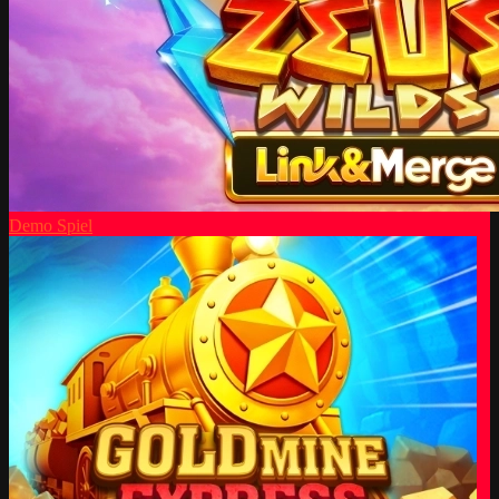
Demo Spiel