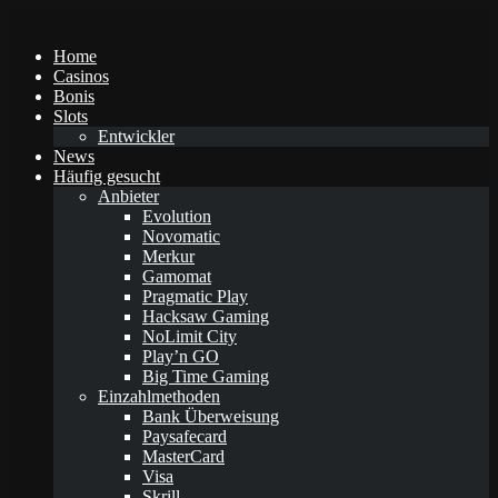
Home
Casinos
Bonis
Slots
Entwickler
News
Häufig gesucht
Anbieter
Evolution
Novomatic
Merkur
Gamomat
Pragmatic Play
Hacksaw Gaming
NoLimit City
Play’n GO
Big Time Gaming
Einzahlmethoden
Bank Überweisung
Paysafecard
MasterCard
Visa
Skrill