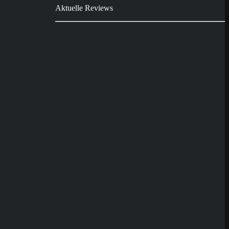
Aktuelle Reviews