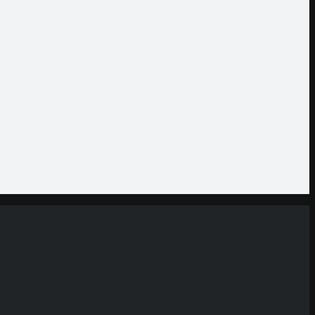
Suchen
Suchen
Neue Casinos
Prestige