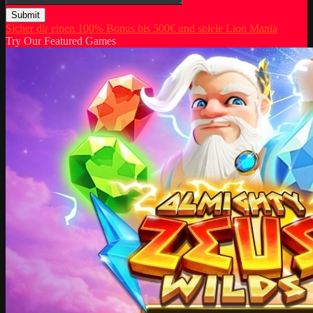
Submit
Sicher dir einen 100% Bonus bis 500€ und spiele Lion Mania
Try Our Featured Games