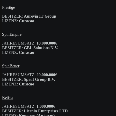
Prestige
BESITZER:
Aurevia IT Group
LIZENZ:
Curacao
SpinEmpire
JAHRESUMSATZ:
10.000.000€
BESITZER:
GBL Solutions N.V.
LIZENZ:
Curacao
SpinBetter
JAHRESUMSATZ:
20.000.000€
BESITZER:
Sprut Group B.V.
LIZENZ:
Curacao
Betista
JAHRESUMSATZ:
1.000.000€
BESITZER:
Liernin Enterprises LTD
LIZENZ:
Komoren (Anjouan)