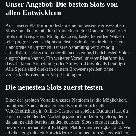
Unser Angebot: Die besten Slots von
allen Entwicklern
Auf unserer Plattform findest du eine umfassende Auswahl an
Slots von allen namhaften Entwicklern der Branche. Egal, ob du
Slots mit Freispielen, Multiplikatoren, kaskadierenden Walzen
oder progressiven Jackpots suchst – wir bieten dir eine riesige
Bandbreite an Optionen. Unsere Sammlung wird ständig
aktualisiert, sodass du immer die neuesten und beliebtesten Spiele
ausprobieren kannst. Ein weiterer Vorteil unserer Plattform ist,
dass du keine Anmeldung oder Software-Downloads benötigst.
Alle Spiele sind direkt in deinem Browser spielbar, ohne
versteckte Kosten oder Verpflichtungen.
Die neuesten Slots zuerst testen
Einer der größten Vorteile unserer Plattform ist die Möglichkeit,
brandneue Spielautomaten bereits vor ihrer offiziellen
Veröffentlichung in Online-Casinos zu spielen. Dadurch hast du
einen entscheidenden Vorteil gegenüber anderen Spielern, denn
du kannst dich bereits mit den neuesten Slots vertraut machen,
bevor sie überhaupt auf Echtgeld-Plattformen verfügbar sind. Wir
arbeiten eng mit den Entwicklern zusammen, um sicherzustellen,