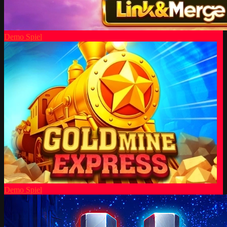
Demo Spiel
Demo Spiel