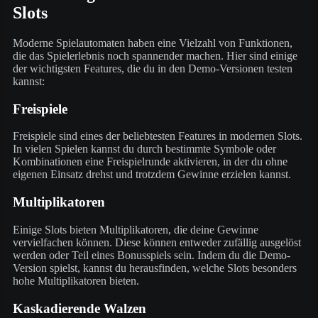
Slots
Moderne Spielautomaten haben eine Vielzahl von Funktionen,
die das Spielerlebnis noch spannender machen. Hier sind einige
der wichtigsten Features, die du in den Demo-Versionen testen
kannst:
Freispiele
Freispiele sind eines der beliebtesten Features in modernen Slots.
In vielen Spielen kannst du durch bestimmte Symbole oder
Kombinationen eine Freispielrunde aktivieren, in der du ohne
eigenen Einsatz drehst und trotzdem Gewinne erzielen kannst.
Multiplikatoren
Einige Slots bieten Multiplikatoren, die deine Gewinne
vervielfachen können. Diese können entweder zufällig ausgelöst
werden oder Teil eines Bonusspiels sein. Indem du die Demo-
Version spielst, kannst du herausfinden, welche Slots besonders
hohe Multiplikatoren bieten.
Kaskadierende Walzen