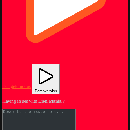
Echtgeldmodus
Demoversion
Having issues with
Lion Mania
?