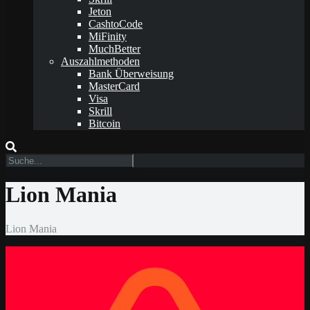
Jeton
CashtoCode
MiFinity
MuchBetter
Auszahlmethoden
Bank Überweisung
MasterCard
Visa
Skrill
Bitcoin
Lion Mania
Lion Mania