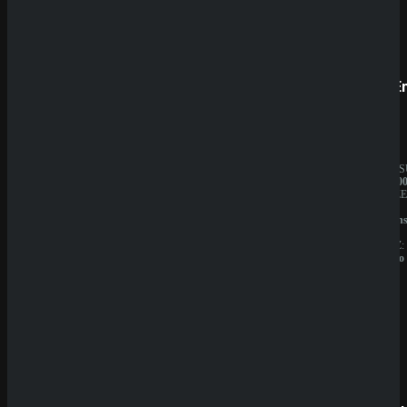
Prestige
SpinE
BESITZER:
JAHRES
Aurevia
10.000.0
IT
BESITZE
Group
GBL
LIZENZ:
Solution
Curacao
N.V.
LIZENZ:
Curacao