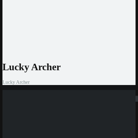
Jeton
CashtoCode
MiFinity
MuchBetter
Auszahlmethoden
Bank Überweisung
MasterCard
Visa
Skrill
Bitcoin
Lucky Archer
Lucky Archer
Suchen
Neue Casinos