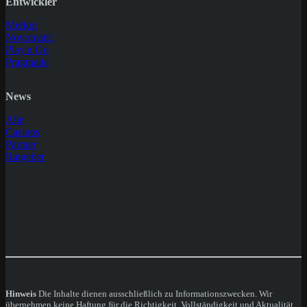
Entwickler
Merkur
Novomatic
Play'n Go
Pragmatic
News
Alle
Casinos
Partner
Ratgeber
Hinweis
Die Inhalte dienen ausschließlich zu Informationszwecken. Wir
übernehmen keine Haftung für die Richtigkeit, Vollständigkeit und Aktualität