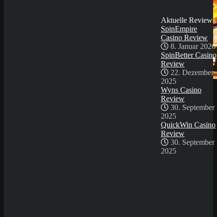
30. September
2025
Aktuelle Reviews
SpinEmpire
Casino Review
8. Januar 2026
SpinBetter Casino
Review
22. Dezember
2025
Demo Spiel
Wyns Casino
Review
30. September
2025
QuickWin Casino
Review
30. September
2025