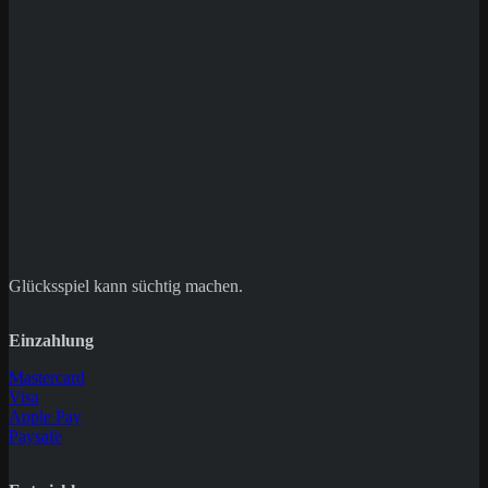
Save my name, email, and website in this
browser for the next time I comment.
Glücksspiel kann süchtig machen.
Einzahlung
Mastercard
Visa
Apple Pay
Paysafe